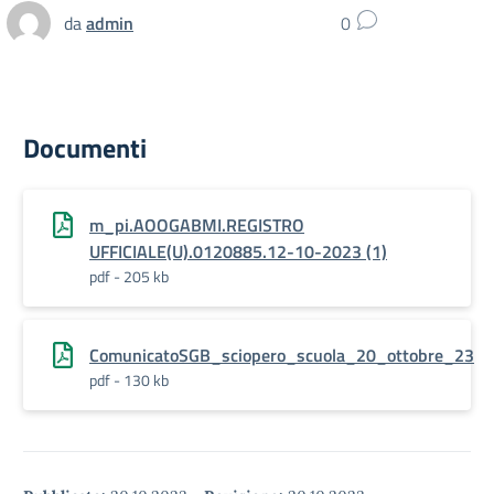
da
admin
0
Documenti
m_pi.AOOGABMI.REGISTRO
UFFICIALE(U).0120885.12-10-2023 (1)
pdf - 205 kb
ComunicatoSGB_sciopero_scuola_20_ottobre_23
pdf - 130 kb