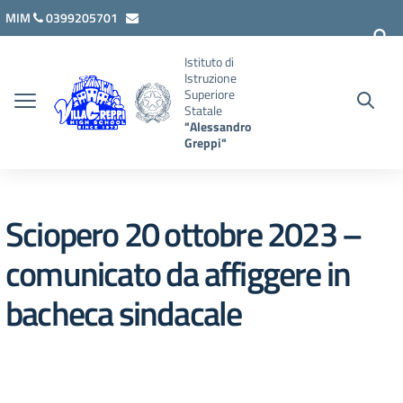
Vai ai contenuti
Vai al menu di navigazione
Vai al footer
MIM
0399205701
lcis007008@istruzione.it
Istituto di
Istruzione
Superiore
Statale
"Alessandro
Greppi"
Sciopero 20 ottobre 2023 –
comunicato da affiggere in
bacheca sindacale