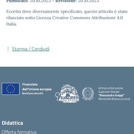
Pubblicato:
20.10.2023
-
Revisione:
20.10.2023
Eccetto dove diversamente specificato, questo articolo è stato
rilasciato sotto Licenza Creative Commons Attribuzione 4.0
Italia.
Stampa / Condividi
Istituto di Istruzione
Superiore Statale
"Alessandro Greppi"
Monticello Brianza (Lecco)
Didattica
Offerta formativa