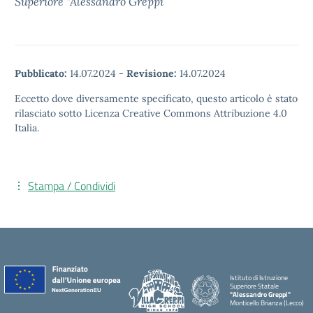
Superiore “Alessandro Greppi”
Pubblicato:
14.07.2024
-
Revisione:
14.07.2024
Eccetto dove diversamente specificato, questo articolo è stato
rilasciato sotto Licenza Creative Commons Attribuzione 4.0
Italia.
Stampa / Condividi
Istituto di Istruzione
Superiore Statale
"Alessandro Greppi"
Monticello Brianza (Lecco)