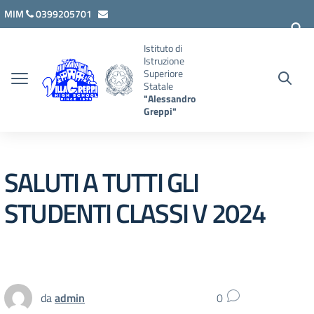
Vai ai contenuti
Vai al menu di navigazione
Vai al footer
MIM
0399205701
lcis007008@istruzione.it
Istituto di
Istruzione
Superiore
Statale
"Alessandro
Greppi"
SALUTI A TUTTI GLI
STUDENTI CLASSI V 2024
da
admin
0