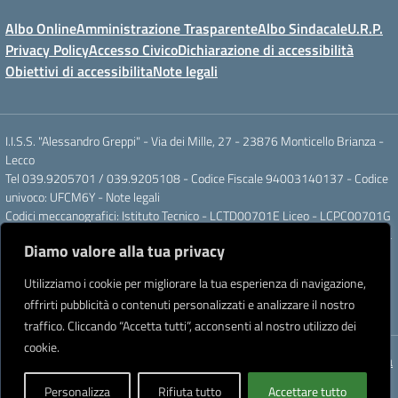
Albo Online
Amministrazione Trasparente
Albo Sindacale
U.R.P.
Privacy Policy
Accesso Civico
Dichiarazione di accessibilità
Obiettivi di accessibilita
Note legali
I.I.S.S. "Alessandro Greppi" - Via dei Mille, 27 - 23876 Monticello Brianza -
Lecco
Tel 039.9205701 / 039.9205108 - Codice Fiscale 94003140137 - Codice
univoco: UFCM6Y -
Note legali
Codici meccanografici: Istituto Tecnico - LCTD00701E Liceo - LCPC00701G
Posta elettronica ordinaria: LCIS007008@ISTRUZIONE.IT Posta elettronica
Diamo valore alla tua privacy
certificata: LCIS007008@PEC.ISTRUZIONE.IT
IBAN Banca Popolare di Sondrio IT 11 J 05696 51120 000004555X91
Utilizziamo i cookie per migliorare la tua esperienza di navigazione,
Intestato a: Istituto di Istruzione Secondaria Superiore A. Greppi
offrirti pubblicità o contenuti personalizzati e analizzare il nostro
Partner tecnologico
Creative Software Lab S.r.l.
traffico. Cliccando “Accetta tutti”, acconsenti al nostro utilizzo dei
cookie.
Concept & Design by Designers Italia
Personalizza
Rifiuta tutto
Accettare tutto