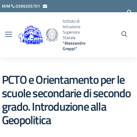
Vai ai contenuti
Vai al menu di navigazione
Vai al footer
MIM
0399205701
lcis007008@istruzione.it
Istituto di
Istruzione
Superiore
Statale
"Alessandro
Greppi"
PCTO e Orientamento per le
scuole secondarie di secondo
grado. Introduzione alla
Geopolitica