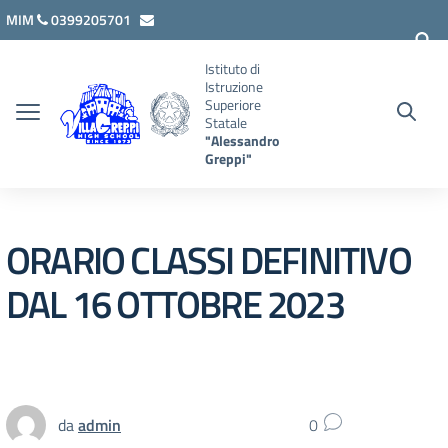
Vai ai contenuti
Vai al menu di navigazione
Vai al footer
MIM
0399205701
lcis007008@istruzione.it
Istituto di
Istruzione
Superiore
Statale
"Alessandro
Greppi"
ORARIO CLASSI DEFINITIVO
DAL 16 OTTOBRE 2023
da
admin
0