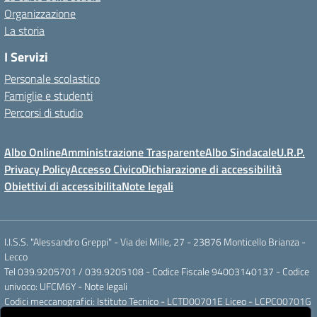
Organizzazione
La storia
I Servizi
Personale scolastico
Famiglie e studenti
Percorsi di studio
Albo Online
Amministrazione Trasparente
Albo Sindacale
U.R.P.
Privacy Policy
Accesso Civico
Dichiarazione di accessibilità
Obiettivi di accessibilita
Note legali
I.I.S.S. "Alessandro Greppi" - Via dei Mille, 27 - 23876 Monticello Brianza -
Lecco
Tel 039.9205701 / 039.9205108 - Codice Fiscale 94003140137 - Codice
univoco: UFCM6Y -
Note legali
Codici meccanografici: Istituto Tecnico - LCTD00701E Liceo - LCPC00701G
Posta elettronica ordinaria: LCIS007008@ISTRUZIONE.IT Posta elettronica