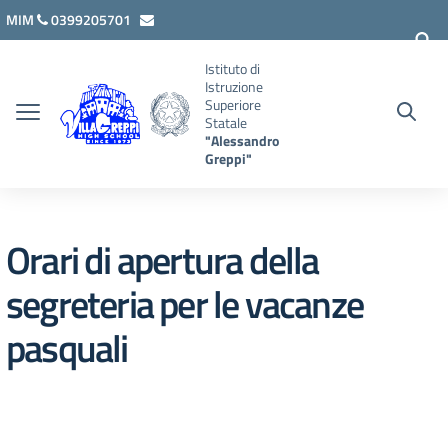
Vai ai contenuti
Vai al menu di navigazione
Vai al footer
MIM
0399205701
lcis007008@istruzione.it
Istituto di
Istruzione
Superiore
Statale
"Alessandro
Greppi"
Orari di apertura della
segreteria per le vacanze
pasquali