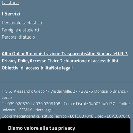
La storia
I Servizi
Personale scolastico
Famiglie e studenti
Percorsi di studio
Albo Online
Amministrazione Trasparente
Albo Sindacale
U.R.P.
Privacy Policy
Accesso Civico
Dichiarazione di accessibilità
Obiettivi di accessibilita
Note legali
I.I.S.S. "Alessandro Greppi" - Via dei Mille, 27 - 23876 Monticello Brianza -
Lecco
Tel 039.9205701 / 039.9205108 - Codice Fiscale 94003140137 - Codice
univoco: UFCM6Y -
Note legali
Codici meccanografici: Istituto Tecnico - LCTD00701E Liceo - LCPC00701G
Posta elettronica ordinaria: LCIS007008@ISTRUZIONE.IT Posta elettronica
Diamo valore alla tua privacy
certificata: LCIS007008@PEC.ISTRUZIONE.IT