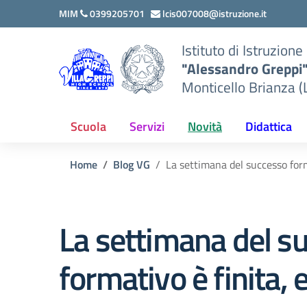
Vai ai contenuti
Vai al menu di navigazione
Vai al footer
MIM
0399205701
lcis007008@istruzione.it
Istituto di Istruzion
"Alessandro Greppi
Monticello Brianza (
Scuola
Servizi
Novità
Didattica
Home
Blog VG
La settimana del successo form
La settimana del s
formativo è finita, 