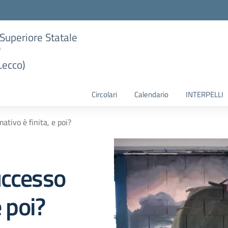
e Superiore Statale
"
Lecco)
Circolari
Calendario
INTERPELLI
ativo è finita, e poi?
uccesso
e poi?