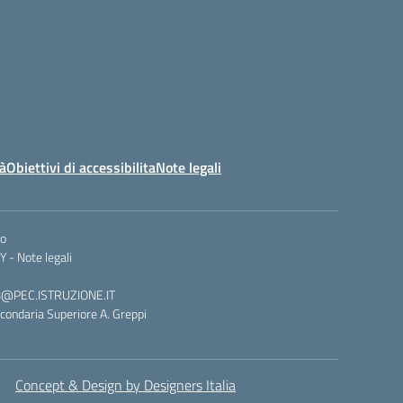
tà
Obiettivi di accessibilita
Note legali
co
Y -
Note legali
008@PEC.ISTRUZIONE.IT
condaria Superiore A. Greppi
Concept & Design by Designers Italia