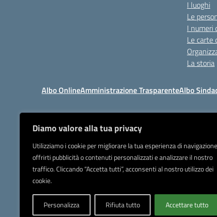
I luoghi
Le perso
I numeri 
Le carte 
Organizz
La storia
Albo Online
Amministrazione Trasparente
Albo Sinda
Diamo valore alla tua privacy
I
Tel 039.9205
Utilizziamo i cookie per migliorare la tua esperienza di navigazione
offrirti pubblicità o contenuti personalizzati e analizzare il nostro
Posta elettronica or
traffico. Cliccando “Accetta tutti”, acconsenti al nostro utilizzo dei
IBAN Banca Popolare di Sond
cookie.
Personalizza
Rifiuta tutto
Accettare tutto