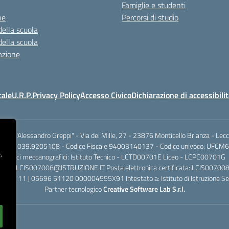
Famiglie e studenti
ne
Percorsi di studio
della scuola
della scuola
azione
cale
U.R.P.
Privacy Policy
Accesso Civico
Dichiarazione di accessibili
.I.S.S. "Alessandro Greppi" - Via dei Mille, 27 - 23876 Monticello Brianza - Lec
701 / 039.9205108 - Codice Fiscale 94003140137 - Codice univoco: UFCM6
,
Codici meccanografici: Istituto Tecnico - LCTD00701E Liceo - LCPC00701G
dinaria: LCIS007008@ISTRUZIONE.IT Posta elettronica certificata: LCIS007
rio IT 11 J 05696 51120 000004555X91 Intestato a: Istituto di Istruzione Se
Partner tecnologico
Creative Software Lab S.r.l.