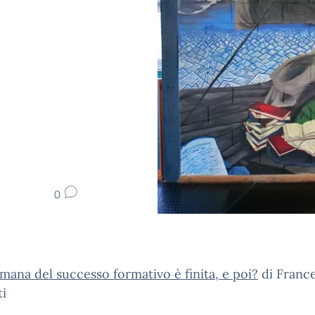
0
imana del successo formativo è finita, e poi?
di Franc
ti