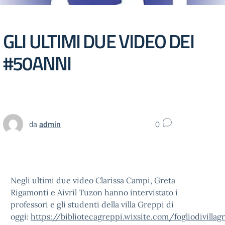
GLI ULTIMI DUE VIDEO DEI
#50ANNI
da
admin
0
Negli ultimi due video Clarissa Campi, Greta
Rigamonti e Aivril Tuzon hanno intervistato i
professori e gli studenti della villa Greppi di
oggi:
https://bibliotecagreppi.wixsite.com/fogliodivilla