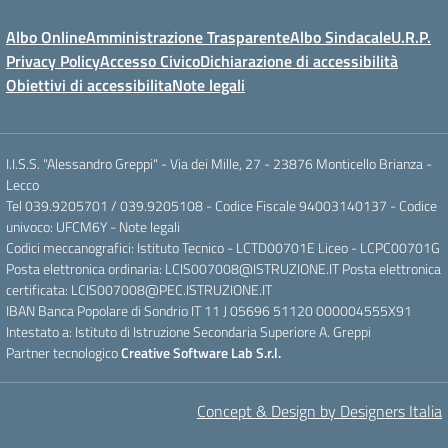
Albo Online
Amministrazione Trasparente
Albo Sindacale
U.R.P.
Privacy Policy
Accesso Civico
Dichiarazione di accessibilità
Obiettivi di accessibilita
Note legali
I.I.S.S. "Alessandro Greppi" - Via dei Mille, 27 - 23876 Monticello Brianza -
Lecco
Tel 039.9205701 / 039.9205108 - Codice Fiscale 94003140137 - Codice
univoco: UFCM6Y -
Note legali
Codici meccanografici: Istituto Tecnico - LCTD00701E Liceo - LCPC00701G
Posta elettronica ordinaria: LCIS007008@ISTRUZIONE.IT Posta elettronica
certificata: LCIS007008@PEC.ISTRUZIONE.IT
IBAN Banca Popolare di Sondrio IT 11 J 05696 51120 000004555X91
Intestato a: Istituto di Istruzione Secondaria Superiore A. Greppi
Partner tecnologico
Creative Software Lab S.r.l.
Concept & Design by Designers Italia