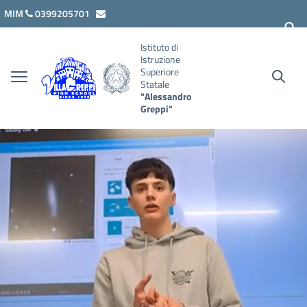
Vai ai contenuti
Vai al menu di navigazione
Vai al footer
MIM
0399205701
lcis007008@istruzione.it
Istituto di
Istruzione
Superiore
Statale
"Alessandro
Greppi"