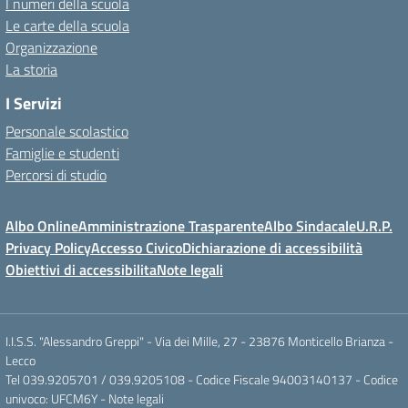
I numeri della scuola
Le carte della scuola
Organizzazione
La storia
I Servizi
Personale scolastico
Famiglie e studenti
Percorsi di studio
Albo Online
Amministrazione Trasparente
Albo Sindacale
U.R.P.
Privacy Policy
Accesso Civico
Dichiarazione di accessibilità
Obiettivi di accessibilita
Note legali
I.I.S.S. "Alessandro Greppi" - Via dei Mille, 27 - 23876 Monticello Brianza -
Lecco
Tel 039.9205701 / 039.9205108 - Codice Fiscale 94003140137 - Codice
univoco: UFCM6Y -
Note legali