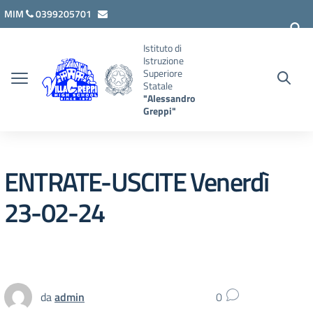
Vai ai contenuti
Vai al menu di navigazione
Vai al footer
MIM
0399205701
lcis007008@istruzione.it
Istituto di
Istruzione
Superiore
Statale
"Alessandro
Greppi"
ENTRATE-USCITE Venerdì
23-02-24
da
admin
0