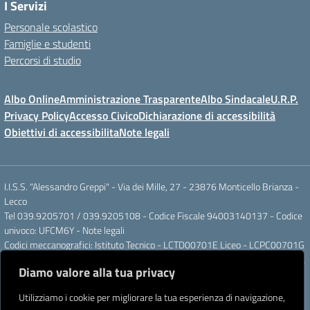
I Servizi
Personale scolastico
Famiglie e studenti
Percorsi di studio
Albo Online
Amministrazione Trasparente
Albo Sindacale
U.R.P.
Privacy Policy
Accesso Civico
Dichiarazione di accessibilità
Obiettivi di accessibilita
Note legali
I.I.S.S. "Alessandro Greppi" - Via dei Mille, 27 - 23876 Monticello Brianza -
Lecco
Tel 039.9205701 / 039.9205108 - Codice Fiscale 94003140137 - Codice
univoco: UFCM6Y -
Note legali
Codici meccanografici: Istituto Tecnico - LCTD00701E Liceo - LCPC00701G
Posta elettronica ordinaria: LCIS007008@ISTRUZIONE.IT Posta elettronica
Diamo valore alla tua privacy
certificata: LCIS007008@PEC.ISTRUZIONE.IT
IBAN Banca Popolare di Sondrio IT 11 J 05696 51120 000004555X91
Utilizziamo i cookie per migliorare la tua esperienza di navigazione,
Intestato a: Istituto di Istruzione Secondaria Superiore A. Greppi