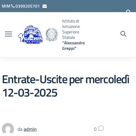
Vai ai contenuti
Vai al menu di navigazione
Vai al footer
MIM
0399205701
lcis007008@istruzione.it
Istituto di
Istruzione
Superiore
Statale
"Alessandro
Greppi"
Entrate-Uscite per mercoledì
12-03-2025
da
admin
0