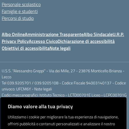
Personale scolastico
Famiglie e studenti
Percorsi di studio
Albo Online
Amministrazione Trasparente
Albo Sindacale
U.R.P.
Privacy Policy
Accesso Civico
Dichiarazione di accessibilità
Obiettivi di accessibilita
Note legali
I.I.S.S. "Alessandro Greppi" - Via dei Mille, 27 - 23876 Monticello Brianza -
Lecco
Tel 039.9205701 / 039.9205108 - Codice Fiscale 94003140137 - Codice
univoco: UFCM6Y -
Note legali
Codici meccanografici: Istituto Tecnico - LCTD00701E Liceo - LCPC00701G
Posta elettronica ordinaria: LCIS007008@ISTRUZIONE.IT Posta elettronica
Diamo valore alla tua privacy
certificata: LCIS007008@PEC.ISTRUZIONE.IT
IBAN Banca Popolare di Sondrio IT 11 J 05696 51120 000004555X91
Utilizziamo i cookie per migliorare la tua esperienza di navigazione,
Intestato a: Istituto di Istruzione Secondaria Superiore A. Greppi
offrirti pubblicità o contenuti personalizzati e analizzare il nostro
Partner tecnologico
Creative Software Lab S.r.l.