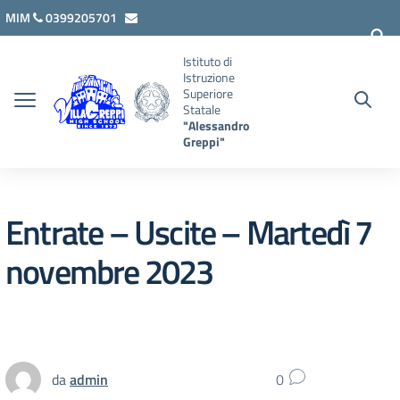
Vai ai contenuti
Vai al menu di navigazione
Vai al footer
MIM
0399205701
lcis007008@istruzione.it
Istituto di
Istruzione
Superiore
Statale
"Alessandro
Greppi"
Entrate – Uscite – Martedì 7
novembre 2023
da
admin
0