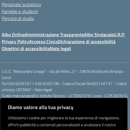
Personale scolastico
Famiglie e studenti
Percorsi di studio
Albo Online
Amministrazione Trasparente
Albo Sindacale
U.R.P.
Privacy Policy
Accesso Civico
Dichiarazione di accessibilità
Obiettivi di accessibilita
Note legali
I.I.S.S. "Alessandro Greppi" - Via dei Mille, 27 - 23876 Monticello Brianza -
Lecco
Tel 039.9205701 / 039.9205108 - Codice Fiscale 94003140137 - Codice
univoco: UFCM6Y -
Note legali
Codici meccanografici: Istituto Tecnico - LCTD00701E Liceo - LCPC00701G
Posta elettronica ordinaria: LCIS007008@ISTRUZIONE.IT Posta elettronica
Diamo valore alla tua privacy
certificata: LCIS007008@PEC.ISTRUZIONE.IT
IBAN Banca Popolare di Sondrio IT 11 J 05696 51120 000004555X91
Utilizziamo i cookie per migliorare la tua esperienza di navigazione,
Intestato a: Istituto di Istruzione Secondaria Superiore A. Greppi
offrirti pubblicità o contenuti personalizzati e analizzare il nostro
Partner tecnologico
Creative Software Lab S.r.l.