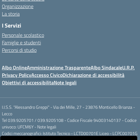
Organizzazione
La storia
I Servizi
Personale scolastico
Famiglie e studenti
Percorsi di studio
Albo Online
Amministrazione Trasparente
Albo Sindacale
U.R.P.
Privacy Policy
Accesso Civico
Dichiarazione di accessibilità
Obiettivi di accessibilita
Note legali
I.I.S.S. "Alessandro Greppi" - Via dei Mille, 27 - 23876 Monticello Brianza -
Lecco
Tel 039.9205701 / 039.9205108 - Codice Fiscale 94003140137 - Codice
univoco: UFCM6Y -
Note legali
Codici meccanografici: Istituto Tecnico - LCTD00701E Liceo - LCPC00701G
Posta elettronica ordinaria: LCIS007008@ISTRUZIONE.IT Posta elettronica