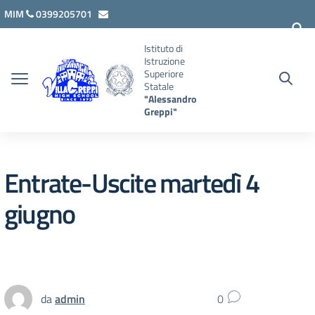
Vai ai contenuti
Vai al menu di navigazione
Vai al footer
MIM
0399205701
lcis007008@istruzione.it
Istituto di
Istruzione
Superiore
Statale
"Alessandro
Greppi"
Entrate-Uscite martedì 4
giugno
da
admin
0