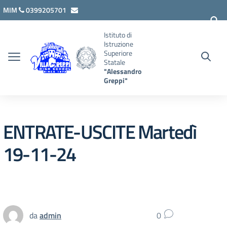
Vai ai contenuti
Vai al menu di navigazione
Vai al footer
MIM
0399205701
lcis007008@istruzione.it
Istituto di
Istruzione
Superiore
Statale
"Alessandro
Greppi"
ENTRATE-USCITE Martedì
19-11-24
da
admin
0