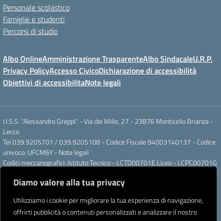
Personale scolastico
Famiglie e studenti
Percorsi di studio
Albo Online
Amministrazione Trasparente
Albo Sindacale
U.R.P.
Privacy Policy
Accesso Civico
Dichiarazione di accessibilità
Obiettivi di accessibilita
Note legali
I.I.S.S. "Alessandro Greppi" - Via dei Mille, 27 - 23876 Monticello Brianza -
Lecco
Tel 039.9205701 / 039.9205108 - Codice Fiscale 94003140137 - Codice
univoco: UFCM6Y -
Note legali
Codici meccanografici: Istituto Tecnico - LCTD00701E Liceo - LCPC00701G
Posta elettronica ordinaria: LCIS007008@ISTRUZIONE.IT Posta elettronica
Diamo valore alla tua privacy
certificata: LCIS007008@PEC.ISTRUZIONE.IT
IBAN Banca Popolare di Sondrio IT 11 J 05696 51120 000004555X91
Utilizziamo i cookie per migliorare la tua esperienza di navigazione,
Intestato a: Istituto di Istruzione Secondaria Superiore A. Greppi
offrirti pubblicità o contenuti personalizzati e analizzare il nostro
Partner tecnologico
Creative Software Lab S.r.l.