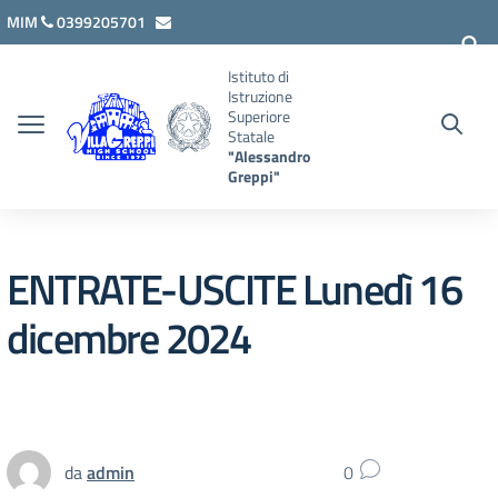
Vai ai contenuti
Vai al menu di navigazione
Vai al footer
MIM
0399205701
lcis007008@istruzione.it
Istituto di
Istruzione
Superiore
Statale
"Alessandro
Greppi"
ENTRATE-USCITE Lunedì 16
dicembre 2024
da
admin
0