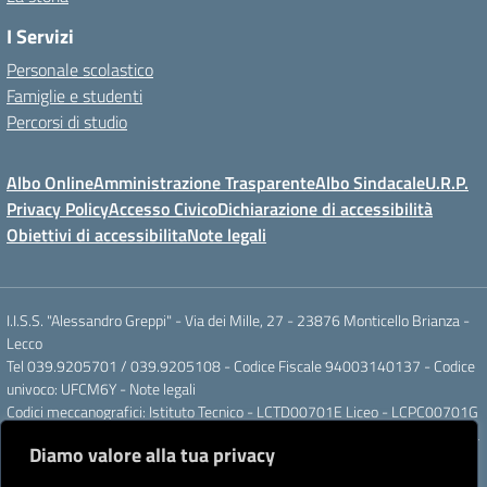
I Servizi
Personale scolastico
Famiglie e studenti
Percorsi di studio
Albo Online
Amministrazione Trasparente
Albo Sindacale
U.R.P.
Privacy Policy
Accesso Civico
Dichiarazione di accessibilità
Obiettivi di accessibilita
Note legali
I.I.S.S. "Alessandro Greppi" - Via dei Mille, 27 - 23876 Monticello Brianza -
Lecco
Tel 039.9205701 / 039.9205108 - Codice Fiscale 94003140137 - Codice
univoco: UFCM6Y -
Note legali
Codici meccanografici: Istituto Tecnico - LCTD00701E Liceo - LCPC00701G
Posta elettronica ordinaria: LCIS007008@ISTRUZIONE.IT Posta elettronica
Diamo valore alla tua privacy
certificata: LCIS007008@PEC.ISTRUZIONE.IT
IBAN Banca Popolare di Sondrio IT 11 J 05696 51120 000004555X91