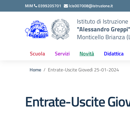
Vai ai contenuti
Vai al menu di navigazione
Vai al footer
MIM
0399205701
lcis007008@istruzione.it
Istituto di Istruzion
"Alessandro Greppi
Monticello Brianza (
Scuola
Servizi
Novità
Didattica
Home
Entrate-Uscite Giovedì 25-01-2024
Entrate-Uscite Gi