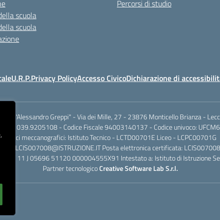
ne
Percorsi di studio
della scuola
della scuola
azione
cale
U.R.P.
Privacy Policy
Accesso Civico
Dichiarazione di accessibili
.I.S.S. "Alessandro Greppi" - Via dei Mille, 27 - 23876 Monticello Brianza - Lec
701 / 039.9205108 - Codice Fiscale 94003140137 - Codice univoco: UFCM6
,
Codici meccanografici: Istituto Tecnico - LCTD00701E Liceo - LCPC00701G
dinaria: LCIS007008@ISTRUZIONE.IT Posta elettronica certificata: LCIS007
rio IT 11 J 05696 51120 000004555X91 Intestato a: Istituto di Istruzione Se
Partner tecnologico
Creative Software Lab S.r.l.