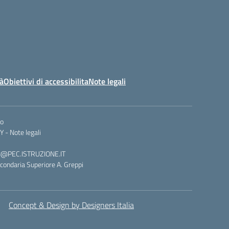
tà
Obiettivi di accessibilita
Note legali
co
Y -
Note legali
008@PEC.ISTRUZIONE.IT
condaria Superiore A. Greppi
Concept & Design by Designers Italia