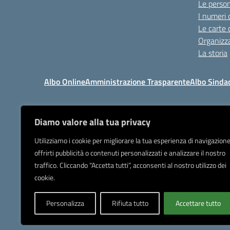
Le perso
I numeri 
Le carte 
Organizz
La storia
Albo Online
Amministrazione Trasparente
Albo Sinda
Diamo valore alla tua privacy
I
Tel 039.9205
Utilizziamo i cookie per migliorare la tua esperienza di navigazione
offrirti pubblicità o contenuti personalizzati e analizzare il nostro
Posta elettronica or
traffico. Cliccando “Accetta tutti”, acconsenti al nostro utilizzo dei
IBAN Banca Popolare di Sond
cookie.
Personalizza
Rifiuta tutto
Accettare tutto