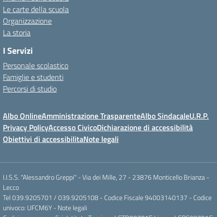
Le carte della scuola
Organizzazione
La storia
I Servizi
Personale scolastico
Famiglie e studenti
Percorsi di studio
Albo Online
Amministrazione Trasparente
Albo Sindacale
U.R.P.
Privacy Policy
Accesso Civico
Dichiarazione di accessibilità
Obiettivi di accessibilita
Note legali
I.I.S.S. "Alessandro Greppi" - Via dei Mille, 27 - 23876 Monticello Brianza -
Lecco
Tel 039.9205701 / 039.9205108 - Codice Fiscale 94003140137 - Codice
univoco: UFCM6Y -
Note legali