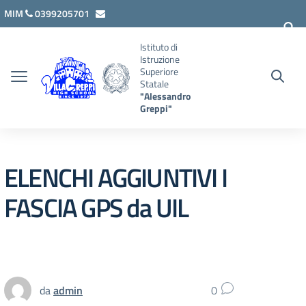
Vai ai contenuti
Vai al menu di navigazione
Vai al footer
MIM
0399205701
lcis007008@istruzione.it
Istituto di
Istruzione
Superiore
Statale
"Alessandro
Greppi"
ELENCHI AGGIUNTIVI I
FASCIA GPS da UIL
da
admin
0