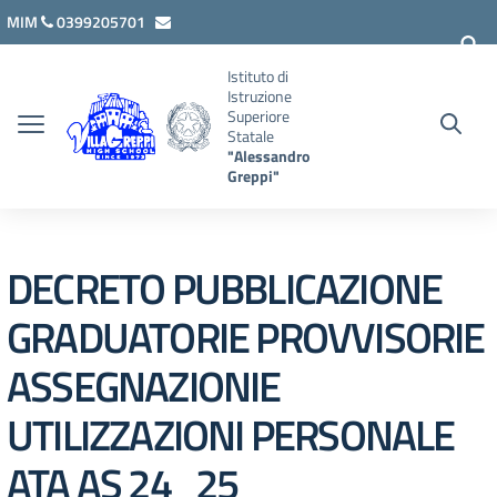
Vai ai contenuti
Vai al menu di navigazione
Vai al footer
MIM
0399205701
lcis007008@istruzione.it
Istituto di
Istruzione
Superiore
Statale
"Alessandro
Greppi"
DECRETO PUBBLICAZIONE
GRADUATORIE PROVVISORIE
ASSEGNAZIONIE
UTILIZZAZIONI PERSONALE
ATA AS 24_25