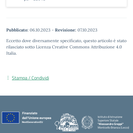
Pubblicato:
06.10.2023
-
Revisione:
07.10.2023
Eccetto dove diversamente specificato, questo articolo è stato
rilasciato sotto Licenza Creative Commons Attribuzione 4.0
Italia.
Stampa / Condividi
Istituto di Istruzione
Superiore Statale
"Alessandro Greppi"
Monticello Brianza (Lecco)