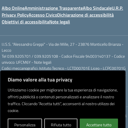
Albo Online
Amministrazione Trasparente
Albo Sindacale
U.R.P.
Privacy Policy
Accesso Civico
Dichiarazione di accessibilità
Obiettivi di accessibilita
Note legali
I.I.S.S. "Alessandro Greppi" - Via dei Mille, 27 - 23876 Monticello Brianza -
Lecco
Tel 039.9205701 / 039.9205108 - Codice Fiscale 94003140137 - Codice
univoco: UFCM6Y -
Note legali
Codici meccanografici: Istituto Tecnico - LCTD00701E Liceo - LCPC00701G
Posta elettronica ordinaria: LCIS007008@ISTRUZIONE.IT Posta elettronica
Diamo valore alla tua privacy
certificata: LCIS007008@PEC.ISTRUZIONE.IT
IBAN Banca Popolare di Sondrio IT 11 J 05696 51120 000004555X91
Utilizziamo i cookie per migliorare la tua esperienza di navigazione,
Intestato a: Istituto di Istruzione Secondaria Superiore A. Greppi
offrirti pubblicità o contenuti personalizzati e analizzare il nostro
Partner tecnologico
Creative Software Lab S.r.l.
traffico. Cliccando “Accetta tutti”, acconsenti al nostro utilizzo dei
cookie.
Concept & Design by Designers Italia
Personalizza
Rifiuta tutto
Accettare tutto