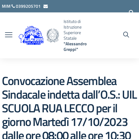
Vai ai contenuti
Vai al menu di navigazione
Vai al footer
MIM
0399205701
lcis007008@istruzione.it
Istituto di
Istruzione
Superiore
Statale
"Alessandro
Greppi"
Convocazione Assemblea
Sindacale indetta dall’O.S.: UIL
SCUOLA RUA LECCO per il
giorno Martedì 17/10/2023
dalle ore 08:00 alle ore 10:30