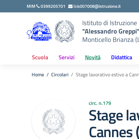
Vai ai contenuti
Vai al menu di navigazione
Vai al footer
MIM
0399205701
lcis007008@istruzione.it
Istituto di Istruzion
"Alessandro Greppi
Monticello Brianza (
Scuola
Servizi
Novità
Didattica
Home
Circolari
Stage lavorativo estivo a Cann
circ. n.179
Stage la
Cannes (