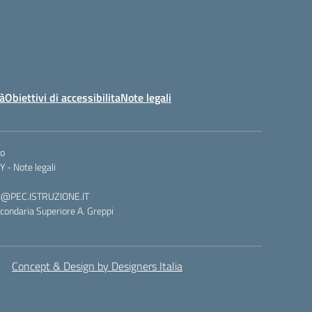
tà
Obiettivi di accessibilita
Note legali
co
Y -
Note legali
008@PEC.ISTRUZIONE.IT
condaria Superiore A. Greppi
Concept & Design by Designers Italia