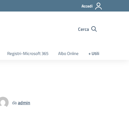
Accedi
Cerca
Registri-Microsoft 365
Albo Online
+ Utili
da
admin