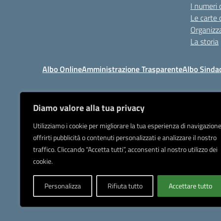
I numeri 
Le carte 
Organizz
La storia
Albo Online
Amministrazione Trasparente
Albo Sinda
Diamo valore alla tua privacy
I
Tel 039.9205
Utilizziamo i cookie per migliorare la tua esperienza di navigazione
offrirti pubblicità o contenuti personalizzati e analizzare il nostro
Posta elettronica or
traffico. Cliccando “Accetta tutti”, acconsenti al nostro utilizzo dei
IBAN Banca Popolare di Sond
cookie.
Personalizza
Rifiuta tutto
Accettare tutto