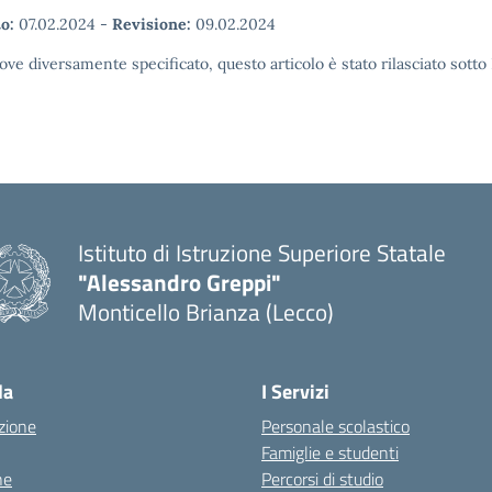
o:
07.02.2024
-
Revisione:
09.02.2024
ove diversamente specificato, questo articolo è stato rilasciato sott
Istituto di Istruzione Superiore Statale
"Alessandro Greppi"
Monticello Brianza (Lecco)
la
I Servizi
zione
Personale scolastico
Famiglie e studenti
ne
Percorsi di studio