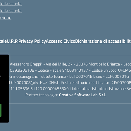
della scuola
della scuola
azione
cale
U.R.P.
Privacy Policy
Accesso Civico
Dichiarazione di accessibili
.I.S.S. "Alessandro Greppi" - Via dei Mille, 27 - 23876 Monticello Brianza - Lec
701 / 039.9205108 - Codice Fiscale 94003140137 - Codice univoco: UFCM6
,
Codici meccanografici: Istituto Tecnico - LCTD00701E Liceo - LCPC00701G
dinaria: LCIS007008@ISTRUZIONE.IT Posta elettronica certificata: LCIS007
rio IT 11 J 05696 51120 000004555X91 Intestato a: Istituto di Istruzione Se
Partner tecnologico
Creative Software Lab S.r.l.