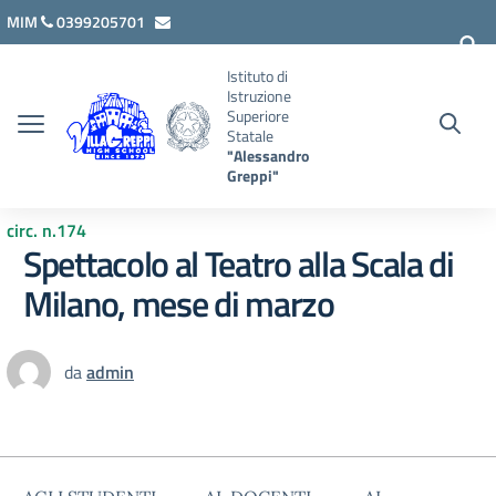
Vai ai contenuti
Vai al menu di navigazione
Vai al footer
MIM
0399205701
lcis007008@istruzione.it
Istituto di
Istruzione
Superiore
Statale
"Alessandro
Greppi"
circ. n.174
Spettacolo al Teatro alla Scala di
Milano, mese di marzo
da
admin