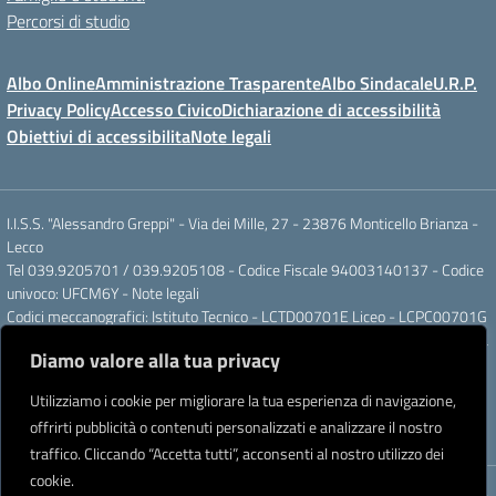
Percorsi di studio
Albo Online
Amministrazione Trasparente
Albo Sindacale
U.R.P.
Privacy Policy
Accesso Civico
Dichiarazione di accessibilità
Obiettivi di accessibilita
Note legali
I.I.S.S. "Alessandro Greppi" - Via dei Mille, 27 - 23876 Monticello Brianza -
Lecco
Tel 039.9205701 / 039.9205108 - Codice Fiscale 94003140137 - Codice
univoco: UFCM6Y -
Note legali
Codici meccanografici: Istituto Tecnico - LCTD00701E Liceo - LCPC00701G
Posta elettronica ordinaria: LCIS007008@ISTRUZIONE.IT Posta elettronica
Diamo valore alla tua privacy
certificata: LCIS007008@PEC.ISTRUZIONE.IT
IBAN Banca Popolare di Sondrio IT 11 J 05696 51120 000004555X91
Utilizziamo i cookie per migliorare la tua esperienza di navigazione,
Intestato a: Istituto di Istruzione Secondaria Superiore A. Greppi
offrirti pubblicità o contenuti personalizzati e analizzare il nostro
Partner tecnologico
Creative Software Lab S.r.l.
traffico. Cliccando “Accetta tutti”, acconsenti al nostro utilizzo dei
cookie.