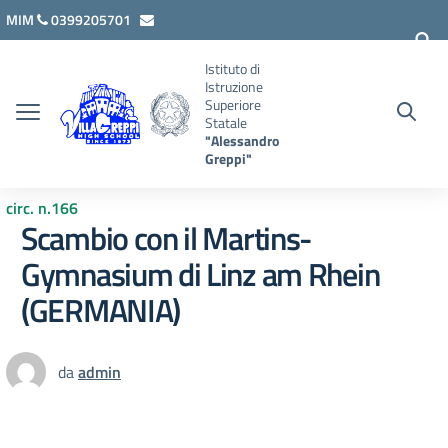
Vai ai contenuti
Vai al menu di navigazione
Vai al footer
MIM
0399205701
lcis007008@istruzione.it
Istituto di
Istruzione
Superiore
Statale
"Alessandro
Greppi"
circ. n.166
Scambio con il Martins-
Gymnasium di Linz am Rhein
(GERMANIA)
da
admin