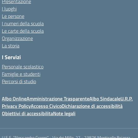
Presentazione
I luoghi
Le persone
I numeri della scuola
Le carte della scuola
Organizzazione
La storia
I Servizi
Personale scolastico
Famiglie e studenti
Percorsi di studio
Albo Online
Amministrazione Trasparente
Albo Sindacale
U.R.P.
Privacy Policy
Accesso Civico
Dichiarazione di accessibilità
Obiettivi di accessibilita
Note legali
I.I.S.S. "Alessandro Greppi" - Via dei Mille, 27 - 23876 Monticello Brianza -