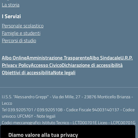
La storia
I Servizi
Personale scolastico
Famiglie e studenti
Percorsi di studio
Albo Online
Amministrazione Trasparente
Albo Sindacale
U.R.P.
Privacy Policy
Accesso Civico
Dichiarazione di accessibilità
Obiettivi di accessibilita
Note legali
I.I.S.S. "Alessandro Greppi" - Via dei Mille, 27 - 23876 Monticello Brianza -
Lecco
Tel 039.9205701 / 039.9205108 - Codice Fiscale 94003140137 - Codice
univoco: UFCM6Y -
Note legali
Codici meccanografici: Istituto Tecnico - LCTD00701E Liceo - LCPC00701G
Posta elettronica ordinaria: LCIS007008@ISTRUZIONE.IT Posta elettronica
Diamo valore alla tua privacy
certificata: LCIS007008@PEC.ISTRUZIONE.IT