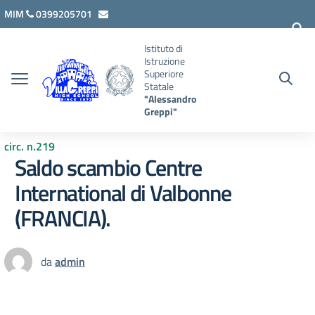
Vai ai contenuti
Vai al menu di navigazione
Vai al footer
MIM
0399205701
lcis007008@istruzione.it
Istituto di
Istruzione
Superiore
Statale
"Alessandro
Greppi"
circ. n.219
Saldo scambio Centre
International di Valbonne
(FRANCIA).
da
admin