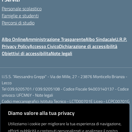
Personale scolastico
Famiglie e studenti
Percorsi di studio
Albo Online
Amministrazione Trasparente
Albo Sindacale
U.R.P.
Privacy Policy
Accesso Civico
Dichiarazione di accessibilità
Obiettivi di accessibilita
Note legali
I.I.S.S. "Alessandro Greppi" - Via dei Mille, 27 - 23876 Monticello Brianza -
Lecco
Tel 039.9205701 / 039.9205108 - Codice Fiscale 94003140137 - Codice
univoco: UFCM6Y -
Note legali
Codici meccanografici: Istituto Tecnico - LCTD00701E Liceo - LCPC00701G
Posta elettronica ordinaria: LCIS007008@ISTRUZIONE.IT Posta elettronica
Diamo valore alla tua privacy
certificata: LCIS007008@PEC.ISTRUZIONE.IT
IBAN Banca Popolare di Sondrio IT 11 J 05696 51120 000004555X91
Utilizziamo i cookie per migliorare la tua esperienza di navigazione,
Intestato a: Istituto di Istruzione Secondaria Superiore A. Greppi
offrirti pubblicità o contenuti personalizzati e analizzare il nostro