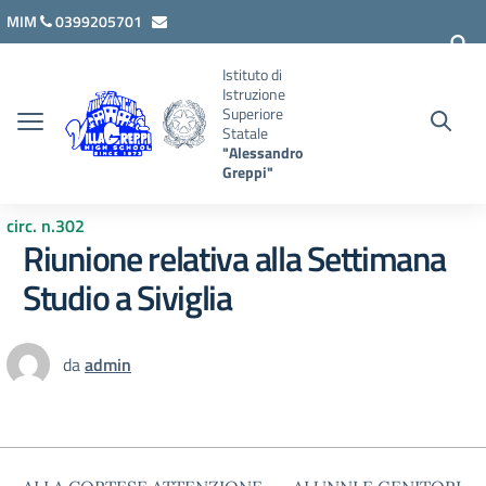
Vai ai contenuti
Vai al menu di navigazione
Vai al footer
MIM
0399205701
lcis007008@istruzione.it
Istituto di
Istruzione
Superiore
Statale
"Alessandro
Greppi"
circ. n.302
Riunione relativa alla Settimana
Studio a Siviglia
da
admin