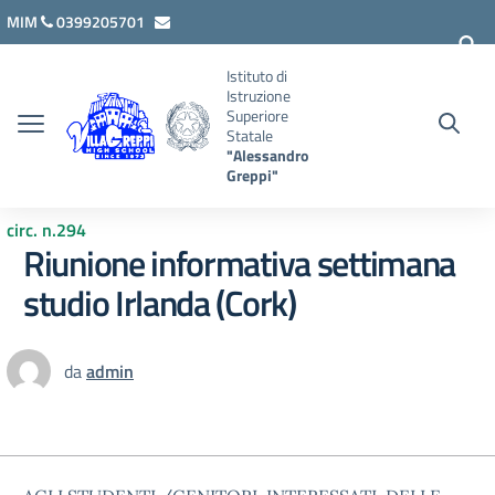
Vai ai contenuti
Vai al menu di navigazione
Vai al footer
MIM
0399205701
lcis007008@istruzione.it
Istituto di
Istruzione
Superiore
Statale
"Alessandro
Greppi"
circ. n.294
Riunione informativa settimana
studio Irlanda (Cork)
da
admin