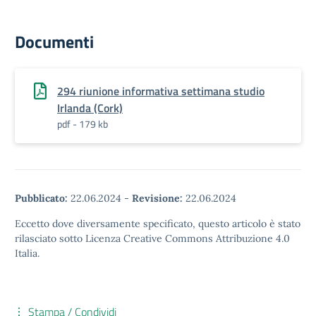
Documenti
294 riunione informativa settimana studio
Irlanda (Cork)
pdf - 179 kb
Pubblicato:
22.06.2024
-
Revisione:
22.06.2024
Eccetto dove diversamente specificato, questo articolo è stato
rilasciato sotto Licenza Creative Commons Attribuzione 4.0
Italia.
Stampa / Condividi