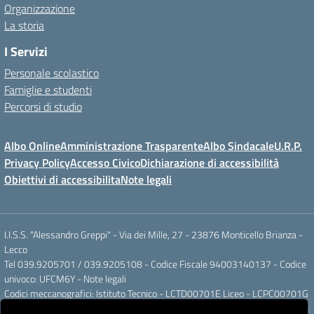
Organizzazione
La storia
I Servizi
Personale scolastico
Famiglie e studenti
Percorsi di studio
Albo Online
Amministrazione Trasparente
Albo Sindacale
U.R.P.
Privacy Policy
Accesso Civico
Dichiarazione di accessibilità
Obiettivi di accessibilita
Note legali
I.I.S.S. "Alessandro Greppi" - Via dei Mille, 27 - 23876 Monticello Brianza -
Lecco
Tel 039.9205701 / 039.9205108 - Codice Fiscale 94003140137 - Codice
univoco: UFCM6Y -
Note legali
Codici meccanografici: Istituto Tecnico - LCTD00701E Liceo - LCPC00701G
Posta elettronica ordinaria: LCIS007008@ISTRUZIONE.IT Posta elettronica