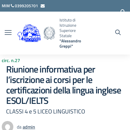
Vai ai contenuti
Vai al menu di navigazione
Vai al footer
MIM
0399205701
lcis007008@istruzione.it
Istituto di
Istruzione
Superiore
Statale
"Alessandro
Greppi"
circ. n.27
Riunione informativa per
l’iscrizione ai corsi per le
certificazioni della lingua inglese
ESOL/IELTS
CLASSI 4 e 5 LICEO LINGUISTICO
da
admin