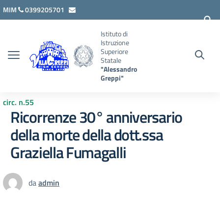
Vai ai contenuti
Vai al menu di navigazione
Vai al footer
MIM
0399205701
lcis007008@istruzione.it
Istituto di
Istruzione
Superiore
Statale
"Alessandro
Greppi"
circ. n.55
Ricorrenze 30° anniversario
della morte della dott.ssa
Graziella Fumagalli
da
admin