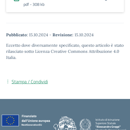
pdf - 308 kb
Pubblicato:
15.10.2024
-
Revisione:
15.10.2024
Eccetto dove diversamente specificato, questo articolo è stato
rilasciato sotto Licenza Creative Commons Attribuzione 4.0
Italia.
Stampa / Condividi
Istituto di Istruzione
Superiore Statale
"Alessandro Greppi"