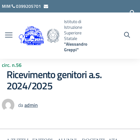
Vai ai contenuti
Vai al menu di navigazione
Vai al footer
MIM
0399205701
lcis007008@istruzione.it
Istituto di
Istruzione
Superiore
Statale
"Alessandro
Greppi"
circ. n.56
Ricevimento genitori a.s.
2024/2025
da
admin