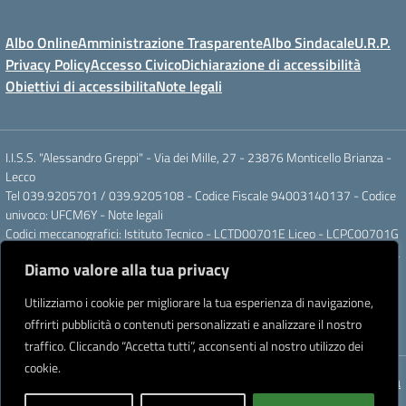
Albo Online
Amministrazione Trasparente
Albo Sindacale
U.R.P.
Privacy Policy
Accesso Civico
Dichiarazione di accessibilità
Obiettivi di accessibilita
Note legali
I.I.S.S. "Alessandro Greppi" - Via dei Mille, 27 - 23876 Monticello Brianza -
Lecco
Tel 039.9205701 / 039.9205108 - Codice Fiscale 94003140137 - Codice
univoco: UFCM6Y -
Note legali
Codici meccanografici: Istituto Tecnico - LCTD00701E Liceo - LCPC00701G
Posta elettronica ordinaria: LCIS007008@ISTRUZIONE.IT Posta elettronica
Diamo valore alla tua privacy
certificata: LCIS007008@PEC.ISTRUZIONE.IT
IBAN Banca Popolare di Sondrio IT 11 J 05696 51120 000004555X91
Utilizziamo i cookie per migliorare la tua esperienza di navigazione,
Intestato a: Istituto di Istruzione Secondaria Superiore A. Greppi
offrirti pubblicità o contenuti personalizzati e analizzare il nostro
Partner tecnologico
Creative Software Lab S.r.l.
traffico. Cliccando “Accetta tutti”, acconsenti al nostro utilizzo dei
cookie.
Concept & Design by Designers Italia