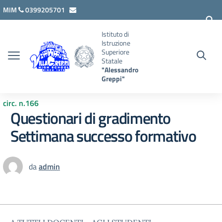
Vai ai contenuti
Vai al menu di navigazione
Vai al footer
MIM
0399205701
lcis007008@istruzione.it
Istituto di
Istruzione
Superiore
Statale
"Alessandro
Greppi"
circ. n.166
Questionari di gradimento
Settimana successo formativo
da
admin