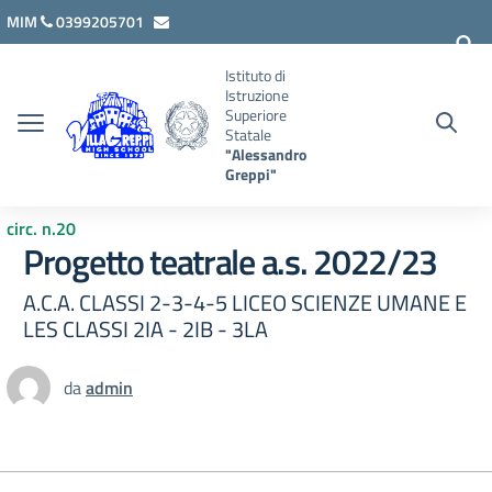
Vai ai contenuti
Vai al menu di navigazione
Vai al footer
MIM
0399205701
lcis007008@istruzione.it
Istituto di
Istruzione
Superiore
Statale
"Alessandro
Greppi"
circ. n.20
Progetto teatrale a.s. 2022/23
A.C.A. CLASSI 2-3-4-5 LICEO SCIENZE UMANE E
LES CLASSI 2IA - 2IB - 3LA
da
admin