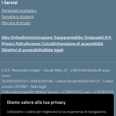
I Servizi
Personale scolastico
Famiglie e studenti
Percorsi di studio
Albo Online
Amministrazione Trasparente
Albo Sindacale
U.R.P.
Privacy Policy
Accesso Civico
Dichiarazione di accessibilità
Obiettivi di accessibilita
Note legali
I.I.S.S. "Alessandro Greppi" - Via dei Mille, 27 - 23876 Monticello Brianza -
Lecco
Tel 039.9205701 / 039.9205108 - Codice Fiscale 94003140137 - Codice
univoco: UFCM6Y -
Note legali
Codici meccanografici: Istituto Tecnico - LCTD00701E Liceo - LCPC00701G
Posta elettronica ordinaria: LCIS007008@ISTRUZIONE.IT Posta elettronica
Diamo valore alla tua privacy
certificata: LCIS007008@PEC.ISTRUZIONE.IT
IBAN Banca Popolare di Sondrio IT 11 J 05696 51120 000004555X91
Utilizziamo i cookie per migliorare la tua esperienza di navigazione,
Intestato a: Istituto di Istruzione Secondaria Superiore A. Greppi