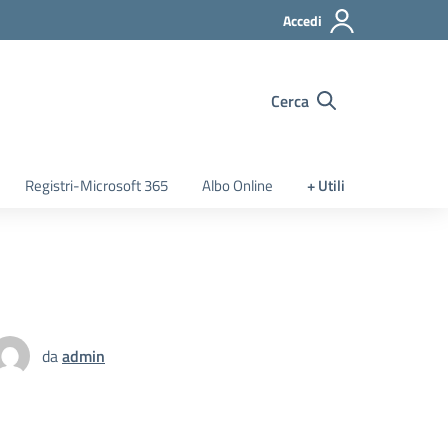
Accedi
Cerca
Registri-Microsoft 365
Albo Online
+ Utili
da
admin