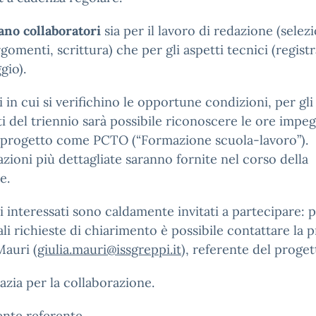
ano collaboratori
sia per il lavoro di redazione (selez
rgomenti, scrittura) che per gli aspetti tecnici (regist
gio).
i in cui si verifichino le opportune condizioni, per gli
i del triennio sarà possibile riconoscere le ore impeg
 progetto come PCTO (“Formazione scuola-lavoro”).
zioni più dettagliate saranno fornite nel corso della
e.
li interessati sono caldamente invitati a partecipare: 
li richieste di chiarimento è possibile contattare la p
Mauri (
giulia.mauri@issgreppi.it
), referente del proget
razia per la collaborazione.
nte referente,