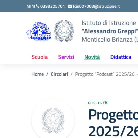
Vai ai contenuti
Vai al menu di navigazione
Vai al footer
MIM
0399205701
lcis007008@istruzione.it
Istituto di Istruzion
"Alessandro Greppi
Monticello Brianza (
Scuola
Servizi
Novità
Didattica
Home
Circolari
Progetto “Podcast” 2025/26 –
circ. n.78
Progett
2025/26