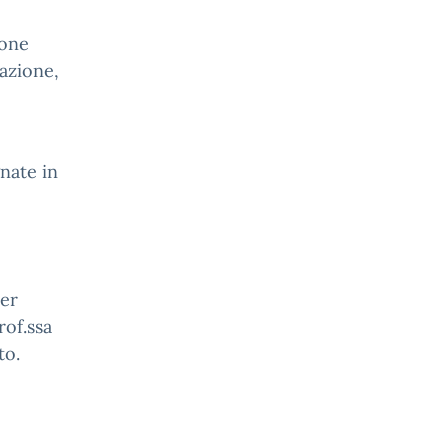
ione
razione,
nate in
per
rof.ssa
to.