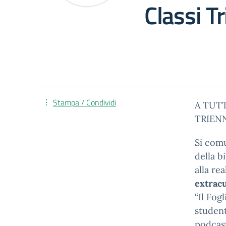
Classi T
Stampa / Condividi
A TUT
TRIEN
Si com
della b
alla re
extrac
“Il Fog
student
podcast