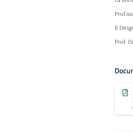
Prof.ss
Il Diri
Prof. D
Docu