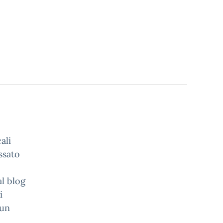
ali
essato
al blog
i
un