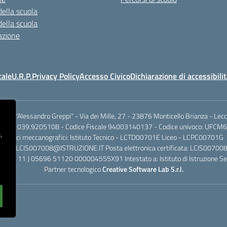
della scuola
della scuola
azione
cale
U.R.P.
Privacy Policy
Accesso Civico
Dichiarazione di accessibili
.I.S.S. "Alessandro Greppi" - Via dei Mille, 27 - 23876 Monticello Brianza - Lec
701 / 039.9205108 - Codice Fiscale 94003140137 - Codice univoco: UFCM6
,
Codici meccanografici: Istituto Tecnico - LCTD00701E Liceo - LCPC00701G
dinaria: LCIS007008@ISTRUZIONE.IT Posta elettronica certificata: LCIS007
rio IT 11 J 05696 51120 000004555X91 Intestato a: Istituto di Istruzione Se
Partner tecnologico
Creative Software Lab S.r.l.