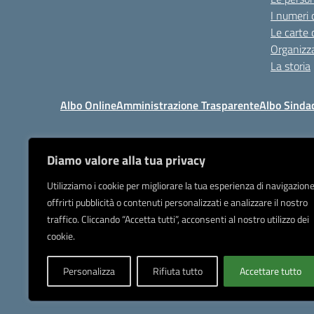
I numeri 
Le carte 
Organizz
La storia
Albo Online
Amministrazione Trasparente
Albo Sinda
Diamo valore alla tua privacy
I
Tel 039.9205
Utilizziamo i cookie per migliorare la tua esperienza di navigazione
offrirti pubblicità o contenuti personalizzati e analizzare il nostro
Posta elettronica or
traffico. Cliccando “Accetta tutti”, acconsenti al nostro utilizzo dei
IBAN Banca Popolare di Sond
cookie.
Personalizza
Rifiuta tutto
Accettare tutto