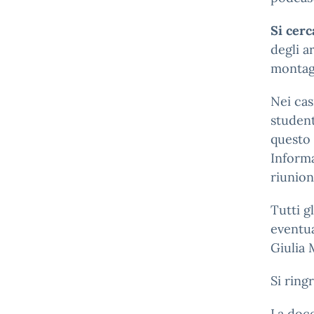
Si cerc
degli a
montag
Nei cas
student
questo
Informa
riunion
Tutti g
eventua
Giulia 
Si ring
La doce