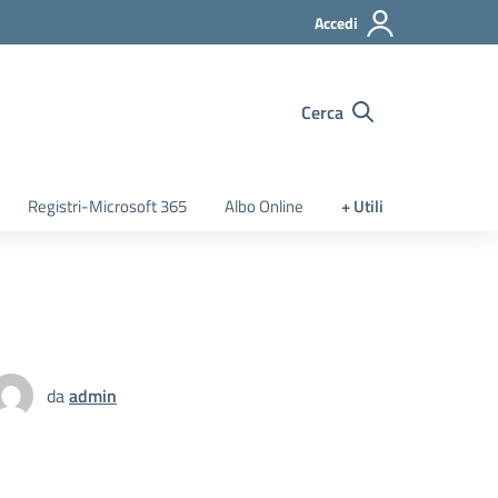
Accedi
Cerca
Registri-Microsoft 365
Albo Online
+ Utili
da
admin