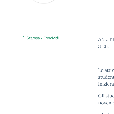
Stampa / Condividi
A TUTT
3 EB,
Le att
student
inizie
Gli stu
novembr