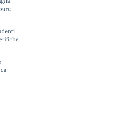
agna
pure
udenti
rifiche
o
eca.