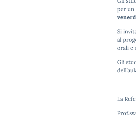
Gli stu
per un
venerd
Si invi
al pro
orali e 
Gli stu
dell’aul
La Ref
Prof.ss