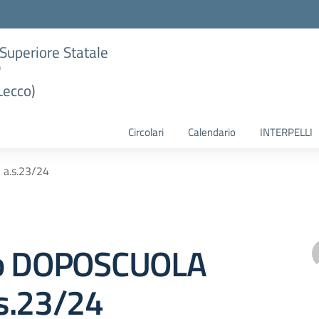
e Superiore Statale
"
Lecco)
Circolari
Calendario
INTERPELLI
a.s.23/24
to DOPOSCUOLA
s.23/24