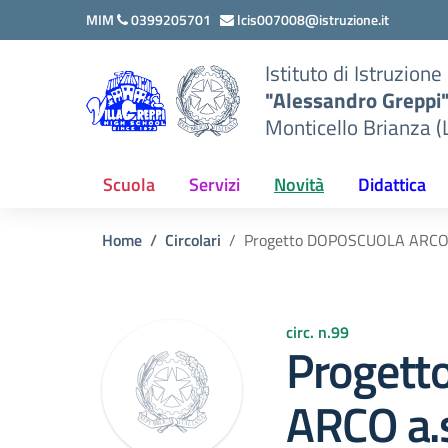
Vai ai contenuti
Vai al menu di navigazione
Vai al footer
MIM
0399205701
lcis007008@istruzione.it
Istituto di Istruzion
"Alessandro Greppi
Monticello Brianza (
Scuola
Servizi
Novità
Didattica
Home
Circolari
Progetto DOPOSCUOLA ARCO 
circ. n.99
Proget
ARCO a.