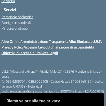
La storia
I Servizi
Personale scolastico
Famiglie e studenti
Percorsi di studio
Albo Online
Amministrazione Trasparente
Albo Sindacale
U.R.P.
Privacy Policy
Accesso Civico
Dichiarazione di accessibilità
Obiettivi di accessibilita
Note legali
I.I.S.S. "Alessandro Greppi" - Via dei Mille, 27 - 23876 Monticello Brianza -
Lecco
Tel 039.9205701 / 039.9205108 - Codice Fiscale 94003140137 - Codice
univoco: UFCM6Y -
Note legali
Codici meccanografici: Istituto Tecnico - LCTD00701E Liceo - LCPC00701G
Posta elettronica ordinaria: LCIS007008@ISTRUZIONE.IT Posta elettronica
Diamo valore alla tua privacy
certificata: LCIS007008@PEC.ISTRUZIONE.IT