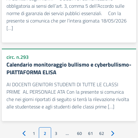
obbligatoria ai sensi dell’art. 3, comma 5 dell’Accordo sulle
norme di garanzia dei servizi pubblici essenziali. Con la
presente si comunica che per l’intera giornata 18/05/2026
[…]
circ. n.293
Calendario monitoraggio bullismo e cyberbullismo-
PIATTAFORMA ELISA
AI DOCENTI GENITORI STUDENTI DI TUTTE LE CLASSI
PRIME AL PERSONALE ATA Con la presente si comunica
che nei giorni riportati di seguito si terrà la rilevazione rivolta
alle studentesse e agli studenti delle classi prime […]
1
2
3
…
60
61
62
Pagina precedente
Pagina succes