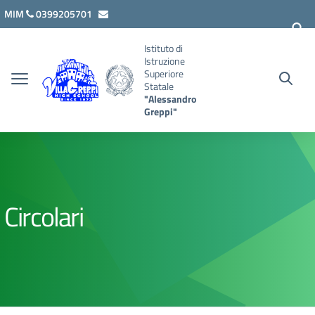
Vai ai contenuti
Vai al menu di navigazione
Vai al footer
MIM
0399205701
lcis007008@istruzione.it
Istituto di
Istruzione
Superiore
Statale
"Alessandro
Greppi"
Circolari