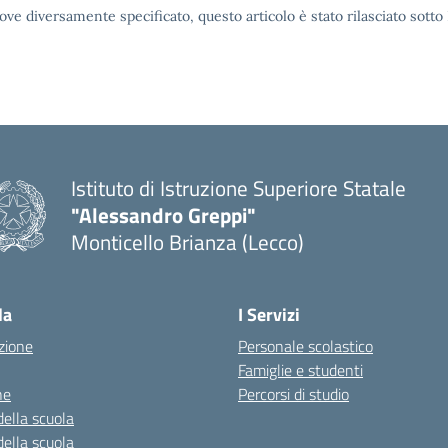
ove diversamente specificato, questo articolo è stato rilasciato sott
Istituto di Istruzione Superiore Statale
"Alessandro Greppi"
Monticello Brianza (Lecco)
la
I Servizi
zione
Personale scolastico
Famiglie e studenti
ne
Percorsi di studio
della scuola
della scuola