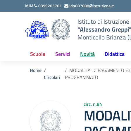
Vai ai contenuti
Vai al menu di navigazione
Vai al footer
MIM
0399205701
lcis007008@istruzione.it
Istituto di Istruzion
"Alessandro Greppi
Monticello Brianza (
Scuola
Servizi
Novità
Didattica
Home
MODALITA’ DI PAGAMENTO E 
Circolari
PROGRAMMATO
circ. n.84
MODALIT