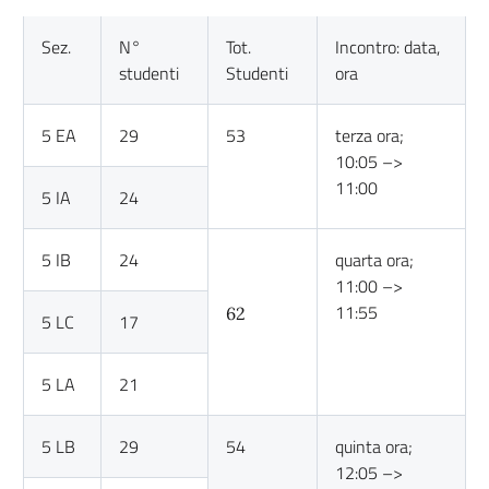
Sez.
N°
Tot.
Incontro: data,
studenti
Studenti
ora
5 EA
29
53
terza ora;
10:05 –>
11:00
5 IA
24
5 IB
24
quarta ora;
11:00 –>
11:55
62
5 LC
17
5 LA
21
5 LB
29
54
quinta ora;
12:05 –>