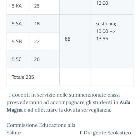
13:00
5 KA
25
5 SA
18
sesta ora;
13:00 –>
13:55
66
5 SB
22
5 SC
26
Totale 235
I docenti in servizio nelle summenzionate classi
provvederanno ad accompagnare gli studenti in
Aula
Magna
e ad effettuare la dovuta sorveglianza.
Commissione Educazione alla
Salute Il Dirigente Scolastico