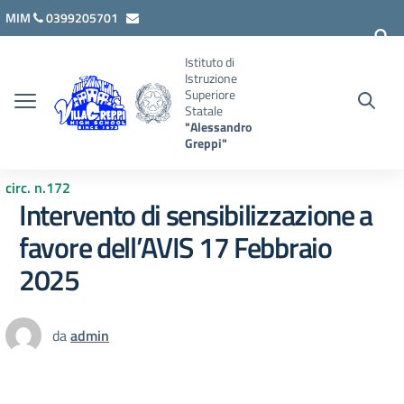
Vai ai contenuti
Vai al menu di navigazione
Vai al footer
MIM
0399205701
lcis007008@istruzione.it
Istituto di
Istruzione
Superiore
Statale
"Alessandro
Greppi"
circ. n.172
Intervento di sensibilizzazione a
favore dell’AVIS 17 Febbraio
2025
da
admin