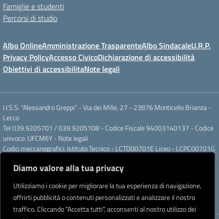
Famiglie e studenti
Percorsi di studio
Albo Online
Amministrazione Trasparente
Albo Sindacale
U.R.P.
Privacy Policy
Accesso Civico
Dichiarazione di accessibilità
Obiettivi di accessibilita
Note legali
I.I.S.S. "Alessandro Greppi" - Via dei Mille, 27 - 23876 Monticello Brianza -
Lecco
Tel 039.9205701 / 039.9205108 - Codice Fiscale 94003140137 - Codice
univoco: UFCM6Y -
Note legali
Codici meccanografici: Istituto Tecnico - LCTD00701E Liceo - LCPC00701G
Posta elettronica ordinaria: LCIS007008@ISTRUZIONE.IT Posta elettronica
Diamo valore alla tua privacy
certificata: LCIS007008@PEC.ISTRUZIONE.IT
IBAN Banca Popolare di Sondrio IT 11 J 05696 51120 000004555X91
Utilizziamo i cookie per migliorare la tua esperienza di navigazione,
Intestato a: Istituto di Istruzione Secondaria Superiore A. Greppi
offrirti pubblicità o contenuti personalizzati e analizzare il nostro
Partner tecnologico
Creative Software Lab S.r.l.
traffico. Cliccando “Accetta tutti”, acconsenti al nostro utilizzo dei