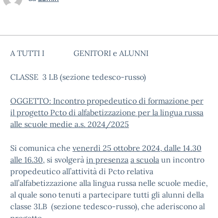
A TUTTI I GENITORI e ALUNNI
CLASSE 3 LB (sezione tedesco-russo)
OGGETTO: Incontro propedeutico di formazione per
il progetto Pcto di alfabetizzazione per la lingua russa
alle scuole medie a.s. 2024/2025
Si comunica che
venerdì 25 ottobre 2024, dalle 14.30
alle 16.30,
si svolgerà
in presenza
a scuola
un incontro
propedeutico all’attività di Pcto relativa
all’alfabetizzazione alla lingua russa nelle scuole medie,
al quale sono tenuti a partecipare tutti gli alunni della
classe 3LB (sezione tedesco-russo), che aderiscono al