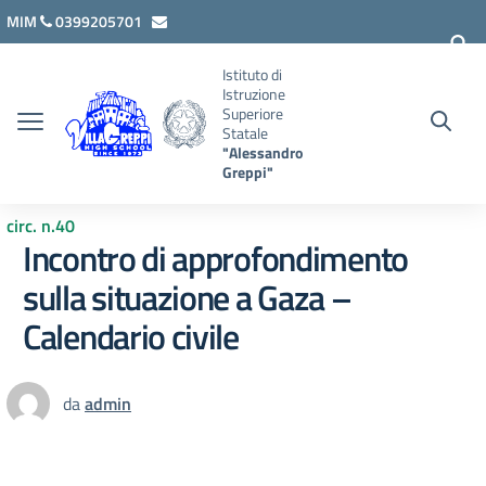
Vai ai contenuti
Vai al menu di navigazione
Vai al footer
MIM
0399205701
lcis007008@istruzione.it
Istituto di
Istruzione
Superiore
Statale
"Alessandro
Greppi"
circ. n.40
Incontro di approfondimento
sulla situazione a Gaza –
Calendario civile
da
admin