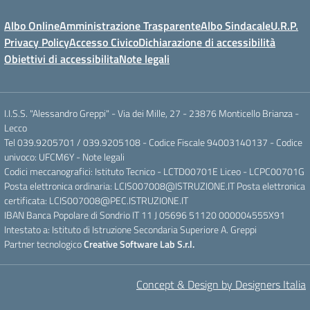
Albo Online
Amministrazione Trasparente
Albo Sindacale
U.R.P.
Privacy Policy
Accesso Civico
Dichiarazione di accessibilità
Obiettivi di accessibilita
Note legali
I.I.S.S. "Alessandro Greppi" - Via dei Mille, 27 - 23876 Monticello Brianza -
Lecco
Tel 039.9205701 / 039.9205108 - Codice Fiscale 94003140137 - Codice
univoco: UFCM6Y -
Note legali
Codici meccanografici: Istituto Tecnico - LCTD00701E Liceo - LCPC00701G
Posta elettronica ordinaria: LCIS007008@ISTRUZIONE.IT Posta elettronica
certificata: LCIS007008@PEC.ISTRUZIONE.IT
IBAN Banca Popolare di Sondrio IT 11 J 05696 51120 000004555X91
Intestato a: Istituto di Istruzione Secondaria Superiore A. Greppi
Partner tecnologico
Creative Software Lab S.r.l.
Concept & Design by Designers Italia