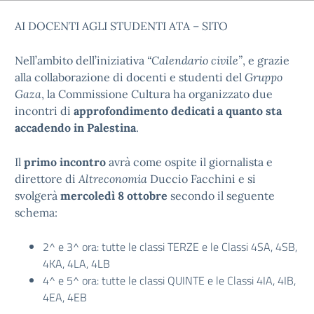
AI DOCENTI AGLI STUDENTI ATA – SITO
Nell’ambito dell’iniziativa
“Calendario civile”
, e grazie
alla collaborazione di docenti e studenti del
Gruppo
Gaza
, la Commissione Cultura ha organizzato due
incontri di
approfondimento dedicati a quanto sta
accadendo in Palestina
.
Il
primo incontro
avrà come ospite il giornalista e
direttore di
Altreconomia
Duccio Facchini e si
svolgerà
mercoledì 8 ottobre
secondo il seguente
schema:
2^ e 3^ ora: tutte le classi TERZE e le Classi 4SA, 4SB,
4KA, 4LA, 4LB
4^ e 5^ ora: tutte le classi QUINTE e le Classi 4IA, 4IB,
4EA, 4EB