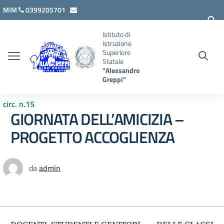
Vai ai contenuti
Vai al menu di navigazione
Vai al footer
MIM
0399205701
lcis007008@istruzione.it
Istituto di
Istruzione
Superiore
Statale
"Alessandro
Greppi"
circ. n.15
GIORNATA DELL’AMICIZIA –
PROGETTO ACCOGLIENZA
da
admin