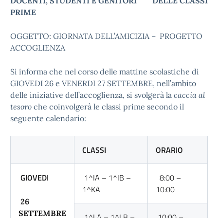
DOCENTI,
STUDENTI E GENITORI
DELLE CLASSI
PRIME
OGGETTO: GIORNATA DELL’AMICIZIA – PROGETTO
ACCOGLIENZA
Si informa che nel corso delle mattine scolastiche di
GIOVEDI 26 e VENERDI 27 SETTEMBRE, nell’ambito
delle iniziative dell’accoglienza, si svolgerà la
caccia al
tesoro
che coinvolgerà le classi prime secondo il
seguente calendario:
CLASSI
ORARIO
GIOVEDI
1^IA – 1^IB –
8:00 –
1^KA
10:00
26
SETTEMBRE
1^LA – 1^LB –
10:00 –