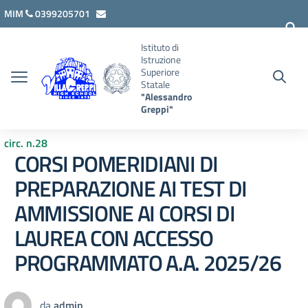
Vai ai contenuti
Vai al menu di navigazione
Vai al footer
MIM
0399205701
lcis007008@istruzione.it
Istituto di
Istruzione
Superiore
Statale
"Alessandro
Greppi"
circ. n.28
CORSI POMERIDIANI DI
PREPARAZIONE AI TEST DI
AMMISSIONE AI CORSI DI
LAUREA CON ACCESSO
PROGRAMMATO A.A. 2025/26
da
admin