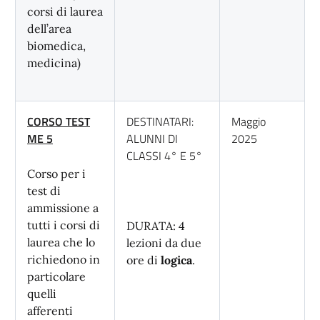
corsi di laurea
dell’area
biomedica,
medicina)
CORSO TEST
DESTINATARI:
Maggio
ME 5
ALUNNI DI
2025
CLASSI 4° E 5°
Corso per i
test di
ammissione a
tutti i corsi di
DURATA: 4
laurea che lo
lezioni da due
richiedono in
ore di
logica
.
particolare
quelli
afferenti