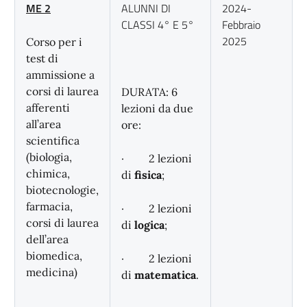
ME 2
ALUNNI DI
2024-
CLASSI 4° E 5°
Febbraio
2025
Corso per i
test di
ammissione a
corsi di laurea
DURATA: 6
afferenti
lezioni da due
all’area
ore:
scientifica
(biologia,
· 2 lezioni
chimica,
di
fisica
;
biotecnologie,
farmacia,
· 2 lezioni
corsi di laurea
di
logica
;
dell’area
biomedica,
· 2 lezioni
medicina)
di
matematica
.