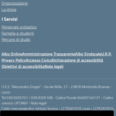
Organizzazione
La storia
I Servizi
Personale scolastico
Famiglie e studenti
Percorsi di studio
Albo Online
Amministrazione Trasparente
Albo Sindacale
U.R.P.
Privacy Policy
Accesso Civico
Dichiarazione di accessibilità
Obiettivi di accessibilita
Note legali
I.I.S.S. "Alessandro Greppi" - Via dei Mille, 27 - 23876 Monticello Brianza -
Lecco
Tel 039.9205701 / 039.9205108 - Codice Fiscale 94003140137 - Codice
univoco: UFCM6Y -
Note legali
Codici meccanografici: Istituto Tecnico - LCTD00701E Liceo - LCPC00701G
Posta elettronica ordinaria: LCIS007008@ISTRUZIONE.IT Posta elettronica