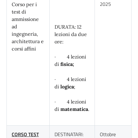
2025
Corso per i
test di
ammissione
ad
DURATA: 12
ingegneria,
lezioni da due
architettura e
ore:
corsi affini
· 4 lezioni
di
fisica;
· 4 lezioni
di
logica
;
· 4 lezioni
di
matematica
.
CORSO TEST
DESTINATARI:
Ottobre