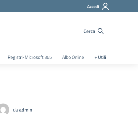
Accedi
Cerca
Registri-Microsoft 365
Albo Online
+ Utili
da
admin