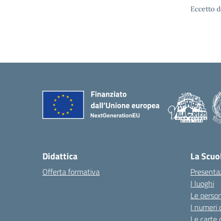
Eccetto d
Didattica
La Scuo
Offerta formativa
Presenta
I luoghi
Le perso
I numeri 
Le carte 