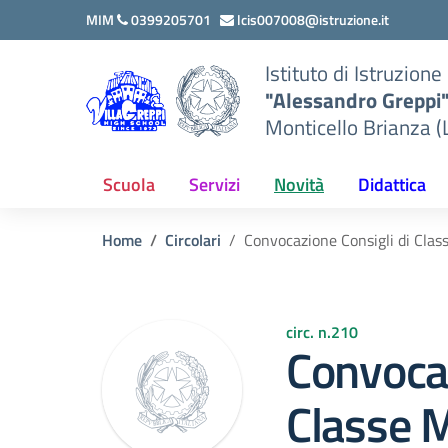
Vai ai contenuti
Vai al menu di navigazione
Vai al footer
MIM
0399205701
lcis007008@istruzione.it
Istituto di Istruzion
"Alessandro Greppi
Monticello Brianza (
Scuola
Servizi
Novità
Didattica
Home
Circolari
Convocazione Consigli di Cla
circ. n.210
Convocaz
Classe 