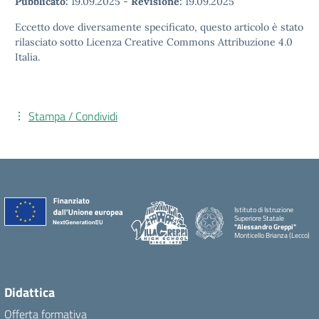
Pubblicato:
19.09.2025
-
Revisione:
19.09.2025
Eccetto dove diversamente specificato, questo articolo è stato
rilasciato sotto Licenza Creative Commons Attribuzione 4.0
Italia.
Stampa / Condividi
Istituto di Istruzione
Superiore Statale
"Alessandro Greppi"
Monticello Brianza (Lecco)
Didattica
Offerta formativa