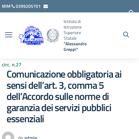
Vai ai contenuti
Vai al menu di navigazione
Vai al footer
MIM
0399205701
lcis007008@istruzione.it
Istituto di
Istruzione
Superiore
Statale
"Alessandro
Greppi"
circ. n.27
Comunicazione obbligatoria ai
sensi dell’art. 3, comma 5
dell’Accordo sulle norme di
garanzia dei servizi pubblici
essenziali
da
admin