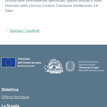
Eccetto dove diversamente specificato, questo articolo è stato
rilasciato sotto Licenza Creative Commons Attribuzione 4.0
Italia.
Stampa / Condividi
Istituto di Istruzione
Superiore Statale
"Alessandro Greppi"
Monticello Brianza (Lecco)
Didattica
Offerta formativa
La Scuola