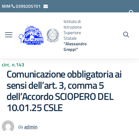
Vai ai contenuti
Vai al menu di navigazione
Vai al footer
MIM
0399205701
lcis007008@istruzione.it
Istituto di
Istruzione
Superiore
Statale
"Alessandro
Greppi"
circ. n.143
Comunicazione obbligatoria ai
sensi dell’art. 3, comma 5
dell’Accordo SCIOPERO DEL
10.01.25 CSLE
da
admin