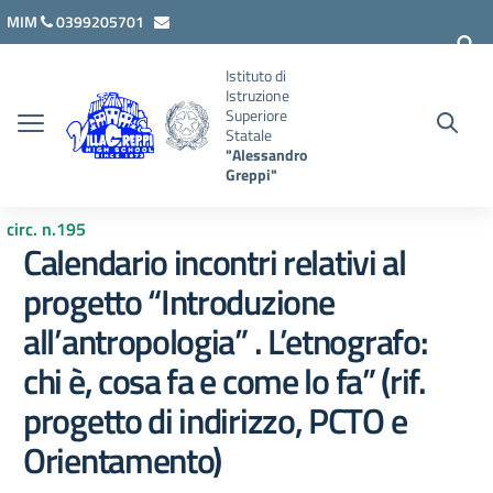
Vai ai contenuti
Vai al menu di navigazione
Vai al footer
MIM
0399205701
lcis007008@istruzione.it
Istituto di
Istruzione
Superiore
Statale
"Alessandro
Greppi"
circ. n.195
Calendario incontri relativi al
progetto “Introduzione
all’antropologia” . L’etnografo:
chi è, cosa fa e come lo fa” (rif.
progetto di indirizzo, PCTO e
Orientamento)