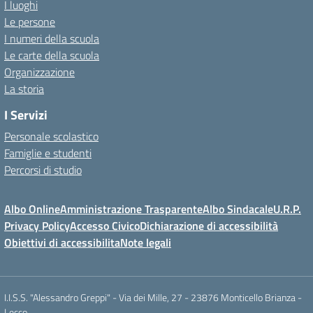
I luoghi
Le persone
I numeri della scuola
Le carte della scuola
Organizzazione
La storia
I Servizi
Personale scolastico
Famiglie e studenti
Percorsi di studio
Albo Online
Amministrazione Trasparente
Albo Sindacale
U.R.P.
Privacy Policy
Accesso Civico
Dichiarazione di accessibilità
Obiettivi di accessibilita
Note legali
I.I.S.S. "Alessandro Greppi" - Via dei Mille, 27 - 23876 Monticello Brianza -
Lecco