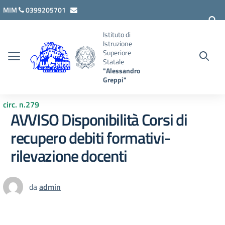
Vai ai contenuti
Vai al menu di navigazione
Vai al footer
MIM
0399205701
lcis007008@istruzione.it
Istituto di
Istruzione
Superiore
Statale
"Alessandro
Greppi"
circ. n.279
AVVISO Disponibilità Corsi di
recupero debiti formativi-
rilevazione docenti
da
admin