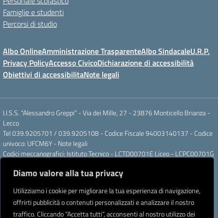
Personale scolastico
Famiglie e studenti
Percorsi di studio
Albo Online
Amministrazione Trasparente
Albo Sindacale
U.R.P.
Privacy Policy
Accesso Civico
Dichiarazione di accessibilità
Obiettivi di accessibilita
Note legali
I.I.S.S. "Alessandro Greppi" - Via dei Mille, 27 - 23876 Monticello Brianza -
Lecco
Tel 039.9205701 / 039.9205108 - Codice Fiscale 94003140137 - Codice
univoco: UFCM6Y -
Note legali
Codici meccanografici: Istituto Tecnico - LCTD00701E Liceo - LCPC00701G
Posta elettronica ordinaria: LCIS007008@ISTRUZIONE.IT Posta elettronica
Diamo valore alla tua privacy
certificata: LCIS007008@PEC.ISTRUZIONE.IT
IBAN Banca Popolare di Sondrio IT 11 J 05696 51120 000004555X91
Utilizziamo i cookie per migliorare la tua esperienza di navigazione,
Intestato a: Istituto di Istruzione Secondaria Superiore A. Greppi
offrirti pubblicità o contenuti personalizzati e analizzare il nostro
Partner tecnologico
Creative Software Lab S.r.l.
traffico. Cliccando “Accetta tutti”, acconsenti al nostro utilizzo dei