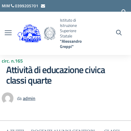
Vai ai contenuti
Vai al menu di navigazione
Vai al footer
MIM
0399205701
lcis007008@istruzione.it
Istituto di
Istruzione
Superiore
Statale
"Alessandro
Greppi"
circ. n.165
Attività di educazione civica
classi quarte
da
admin