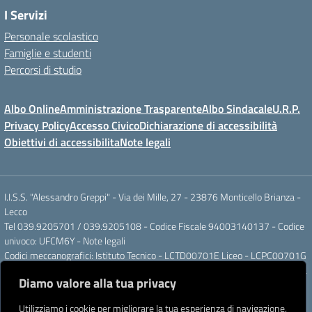
I Servizi
Personale scolastico
Famiglie e studenti
Percorsi di studio
Albo Online
Amministrazione Trasparente
Albo Sindacale
U.R.P.
Privacy Policy
Accesso Civico
Dichiarazione di accessibilità
Obiettivi di accessibilita
Note legali
I.I.S.S. "Alessandro Greppi" - Via dei Mille, 27 - 23876 Monticello Brianza -
Lecco
Tel 039.9205701 / 039.9205108 - Codice Fiscale 94003140137 - Codice
univoco: UFCM6Y -
Note legali
Codici meccanografici: Istituto Tecnico - LCTD00701E Liceo - LCPC00701G
Posta elettronica ordinaria: LCIS007008@ISTRUZIONE.IT Posta elettronica
Diamo valore alla tua privacy
certificata: LCIS007008@PEC.ISTRUZIONE.IT
IBAN Banca Popolare di Sondrio IT 11 J 05696 51120 000004555X91
Utilizziamo i cookie per migliorare la tua esperienza di navigazione,