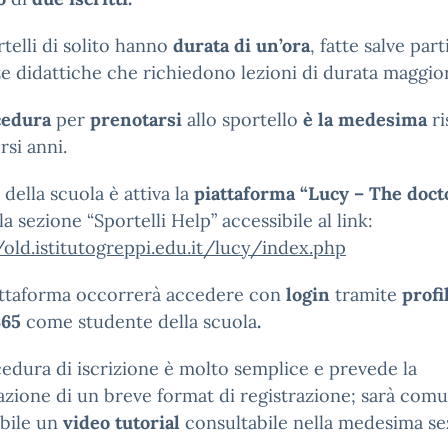
rtelli di solito hanno
durata di un’ora
, fatte salve part
e didattiche che richiedono lezioni di durata maggio
cedura
per
prenotarsi
allo sportello
è la
medesima
ri
rsi anni.
o della scuola è attiva la
piattaforma “Lucy – The docto
la sezione “Sportelli Help” accessibile al link:
/old.istitutogreppi.edu.it/lucy/index.php
iattaforma occorrerà accedere con
login
tramite
profi
365
come studente della scuola
.
edura di iscrizione è molto semplice e prevede la
zione di un breve format di registrazione; sarà com
ibile un
video tutorial
consultabile nella medesima se