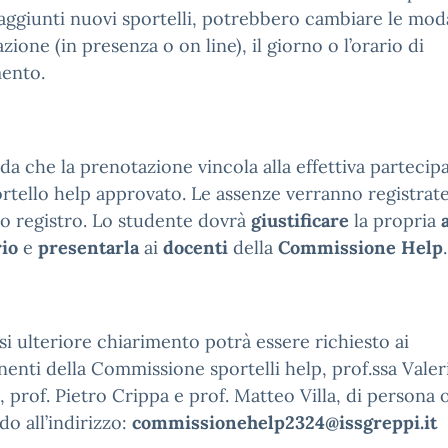
aggiunti nuovi sportelli, potrebbero cambiare le moda
azione (in presenza o on line), il giorno o l’orario di
mento.
rda che la prenotazione vincola alla effettiva partecip
ortello help approvato. Le assenze verranno registrate
o registro. Lo studente dovrà
giustificare
la propria
rio
e
presentarla
ai
docenti
della
Commissione Help
.
si ulteriore chiarimento potrà essere richiesto ai
nti della Commissione sportelli help, prof.ssa Valer
, prof. Pietro Crippa e prof. Matteo Villa, di persona 
do all’indirizzo:
commissionehelp2324@issgreppi.it