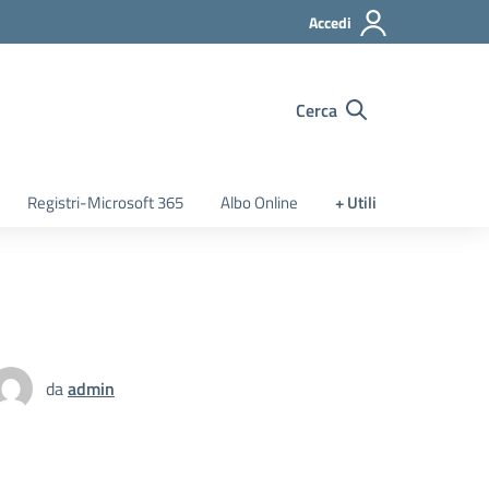
Accedi
Cerca
Registri-Microsoft 365
Albo Online
+ Utili
da
admin