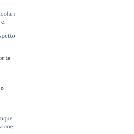
icolari
re.
spetto
r is
lo
unque
zione.