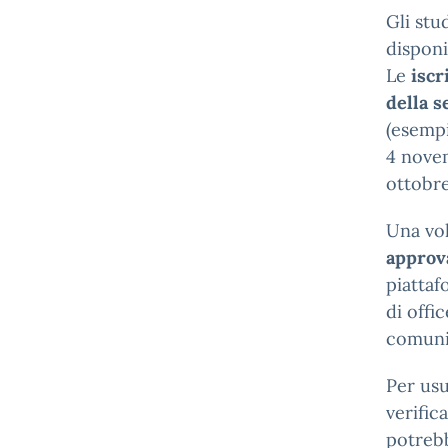
Gli stu
disponi
Le
iscr
della 
(esempi
4 nove
ottobre
Una volt
approv
piattaf
di offi
comuni
Per usu
verific
potrebb