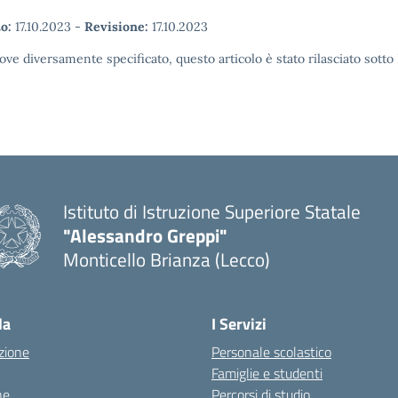
o:
17.10.2023
-
Revisione:
17.10.2023
ove diversamente specificato, questo articolo è stato rilasciato sott
Istituto di Istruzione Superiore Statale
"Alessandro Greppi"
Monticello Brianza (Lecco)
la
I Servizi
zione
Personale scolastico
Famiglie e studenti
ne
Percorsi di studio