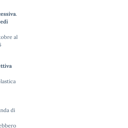
cessiva
.
vedì
tobre al
6
ttiva
lastica
anda di
rebbero