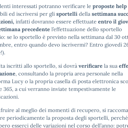
denti interessati potranno verificare le
proposte help
bili ed iscriversi per gli
sportelli
della
settimana suc
izioni,
infatti dovranno essere effettuate
entro il gio
settimana precedente
l’effettuazione dello sportello
o: se lo sportello è previsto nella settimana dal 30 ot
mbre, entro quando devo iscrivermi? Entro giovedì 2
!).
a iscritti allo sportello, si dovrà
verificare
la sua
effe
azione
, consultando la propria area personale nella
orma Lucy o la propria casella di posta elettronica sco
ce 365, a cui verranno inviate tempestivamente le
cazioni.
fruire al meglio dei momenti di recupero, si raccom
are periodicamente la proposta degli sportelli, perché
ero esserci delle variazioni nel corso dell’anno: pot