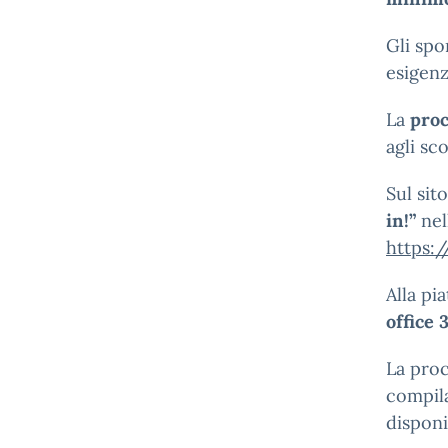
Gli spo
esigenz
La
pro
agli sco
Sul sit
in!”
nel
https:/
Alla p
office
La proc
compila
dispon