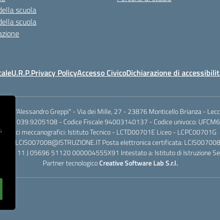
della scuola
della scuola
azione
cale
U.R.P.
Privacy Policy
Accesso Civico
Dichiarazione di accessibili
.I.S.S. "Alessandro Greppi" - Via dei Mille, 27 - 23876 Monticello Brianza - Lec
701 / 039.9205108 - Codice Fiscale 94003140137 - Codice univoco: UFCM6
,
Codici meccanografici: Istituto Tecnico - LCTD00701E Liceo - LCPC00701G
dinaria: LCIS007008@ISTRUZIONE.IT Posta elettronica certificata: LCIS007
rio IT 11 J 05696 51120 000004555X91 Intestato a: Istituto di Istruzione Se
Partner tecnologico
Creative Software Lab S.r.l.