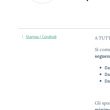
Stampa / Condividi
A TUT
Si com
seguen
Da
Da
Da
Gli spo
minim