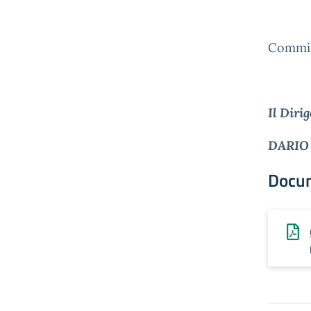
Commis
Il Diri
DARIO
Docu