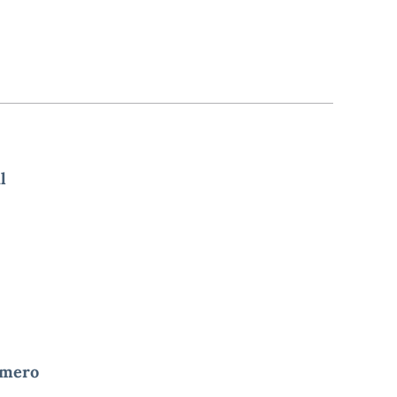
l
mero