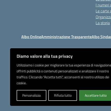
I numeri 
Le carte 
Organizz
La storia
Albo Online
Amministrazione Trasparente
Albo Sinda
Diamo valore alla tua privacy
I
Tel 039.9205
Utilizziamo i cookie per migliorare la tua esperienza di navigazione
offrirti pubblicità o contenuti personalizzati e analizzare il nostro
Posta elettronica or
traffico. Cliccando “Accetta tutti”, acconsenti al nostro utilizzo dei
IBAN Banca Popolare di Sond
cookie.
Personalizza
Rifiuta tutto
Accettare tutto