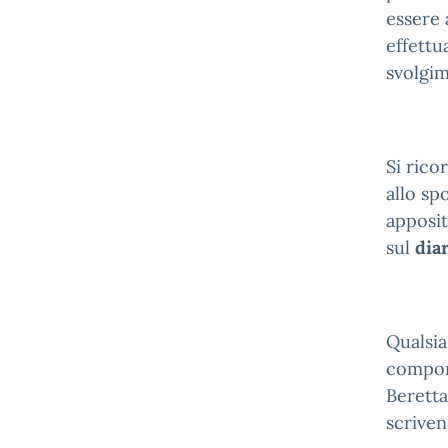
essere 
effettu
svolgi
Si rico
allo sp
apposit
sul
dia
Qualsia
compone
Beretta
scriven