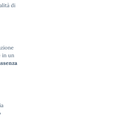
lità di
azione
 in un
assenza
ia
o