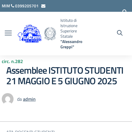
Vai ai contenuti
Vai al menu di navigazione
Vai al footer
MIM
0399205701
lcis007008@istruzione.it
Istituto di
Istruzione
Superiore
Statale
"Alessandro
Greppi"
circ. n.282
Assemblee ISTITUTO STUDENTI
21 MAGGIO E 5 GIUGNO 2025
da
admin