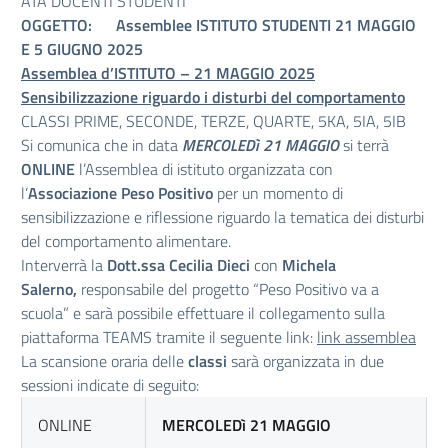
ATA DOCENTI STUDENTI
OGGETTO: Assemblee ISTITUTO STUDENTI 21 MAGGIO
E 5 GIUGNO 2025
Assemblea d’ISTITUTO – 21 MAGGIO 2025
Sensibilizzazione riguardo i disturbi del comportamento
CLASSI PRIME, SECONDE, TERZE, QUARTE, 5KA, 5IA, 5IB
Si comunica che in data
MERCOLEDì 21 MAGGIO
si terrà
ONLINE
l’Assemblea di istituto organizzata con
l’
Associazione Peso Positivo
per un momento di
sensibilizzazione e riflessione riguardo la tematica dei disturbi
del comportamento alimentare.
Interverrà la
Dott.ssa Cecilia Dieci
con
Michela
Salerno,
responsabile del progetto “Peso Positivo va a
scuola” e sarà possibile effettuare il collegamento sulla
piattaforma TEAMS tramite il seguente link:
link assemblea
La scansione oraria delle
classi
sarà organizzata in due
sessioni indicate di seguito:
ONLINE
MERCOLEDì 21 MAGGIO