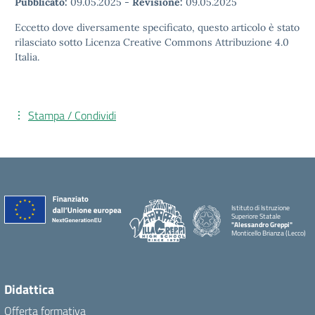
Pubblicato:
09.05.2025
-
Revisione:
09.05.2025
Eccetto dove diversamente specificato, questo articolo è stato
rilasciato sotto Licenza Creative Commons Attribuzione 4.0
Italia.
Stampa / Condividi
Istituto di Istruzione
Superiore Statale
"Alessandro Greppi"
Monticello Brianza (Lecco)
Didattica
Offerta formativa