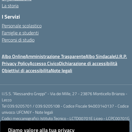
La storia
I Servizi
Personale scolastico
Famiglie e studenti
Percorsi di studio
Albo Online
Amministrazione Trasparente
Albo Sindacale
U.R.P.
Privacy Policy
Accesso Civico
Dichiarazione di accessibilità
Obiettivi di accessibilita
Note legali
I.I.S.S. "Alessandro Greppi" - Via dei Mille, 27 - 23876 Monticello Brianza -
Lecco
Tel 039.9205701 / 039.9205108 - Codice Fiscale 94003140137 - Codice
univoco: UFCM6Y -
Note legali
Codici meccanografici: Istituto Tecnico - LCTD00701E Liceo - LCPC00701G
Posta elettronica ordinaria: LCIS007008@ISTRUZIONE.IT Posta elettronica
Diamo valore alla tua privacy
certificata: LCIS007008@PEC.ISTRUZIONE.IT