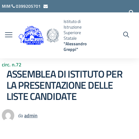
Vai ai contenuti
Vai al menu di navigazione
Vai al footer
MIM
0399205701
lcis007008@istruzione.it
Istituto di
Istruzione
Superiore
Statale
"Alessandro
Greppi"
circ. n.72
ASSEMBLEA DI ISTITUTO PER
LA PRESENTAZIONE DELLE
LISTE CANDIDATE
da
admin