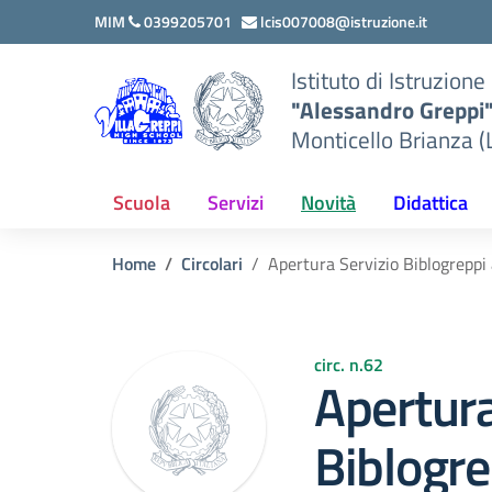
Vai ai contenuti
Vai al menu di navigazione
Vai al footer
MIM
0399205701
lcis007008@istruzione.it
Istituto di Istruzion
"Alessandro Greppi
Monticello Brianza (
Scuola
Servizi
Novità
Didattica
Home
Circolari
Apertura Servizio Biblogreppi
circ. n.62
Apertura
Biblogr