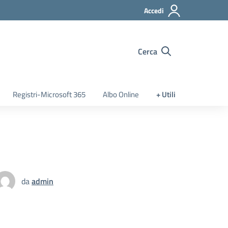
Accedi
Cerca
Registri-Microsoft 365
Albo Online
+ Utili
da
admin