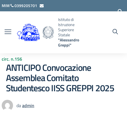
Vai ai contenuti
Vai al menu di navigazione
Vai al footer
MIM
0399205701
lcis007008@istruzione.it
Istituto di
Istruzione
Superiore
Statale
"Alessandro
Greppi"
circ. n.156
ANTICIPO Convocazione
Assemblea Comitato
Studentesco IISS GREPPI 2025
da
admin