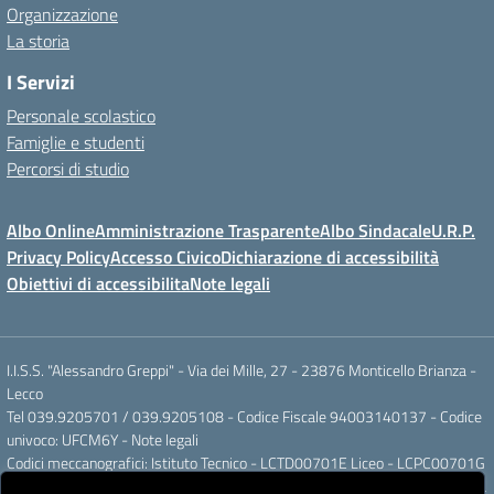
Organizzazione
La storia
I Servizi
Personale scolastico
Famiglie e studenti
Percorsi di studio
Albo Online
Amministrazione Trasparente
Albo Sindacale
U.R.P.
Privacy Policy
Accesso Civico
Dichiarazione di accessibilità
Obiettivi di accessibilita
Note legali
I.I.S.S. "Alessandro Greppi" - Via dei Mille, 27 - 23876 Monticello Brianza -
Lecco
Tel 039.9205701 / 039.9205108 - Codice Fiscale 94003140137 - Codice
univoco: UFCM6Y -
Note legali
Codici meccanografici: Istituto Tecnico - LCTD00701E Liceo - LCPC00701G
Posta elettronica ordinaria: LCIS007008@ISTRUZIONE.IT Posta elettronica